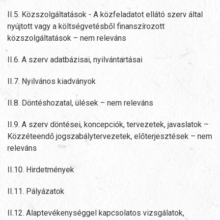
II.5. Közszolgáltatások - A közfeladatot ellátó szerv által
nyújtott vagy a költségvetésből finanszírozott
közszolgáltatások – nem releváns
II.6. A szerv adatbázisai, nyilvántartásai
II.7. Nyilvános kiadványok
II.8. Döntéshozatal, ülések – nem releváns
II.9. A szerv döntései, koncepciók, tervezetek, javaslatok –
Közzéteendő jogszabálytervezetek, előterjesztések – nem
releváns
II.10. Hirdetmények
II.11. Pályázatok
II.12. Alaptevékenységgel kapcsolatos vizsgálatok,