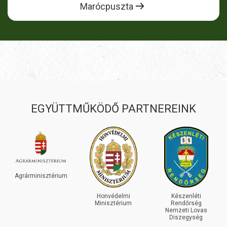
Marócpuszta
EGYÜTTMŰKÖDŐ PARTNEREINK
INEOS
GRENADIER
Honvédelmi
Készenléti
Minisztérium
Rendőrség
Nemzeti Lovas
Diszegység