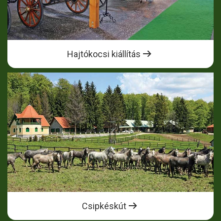
Hajtókocsi kiállítás
Csipkéskút