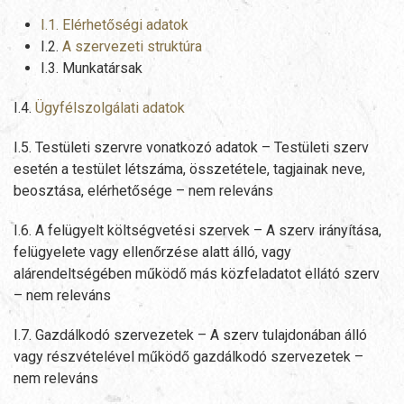
I.1. Elérhetőségi adatok
I.2.
A szervezeti struktúra
I.3. Munkatársak
I.4.
Ügyfélszolgálati adatok
I.5. Testületi szervre vonatkozó adatok – Testületi szerv
esetén a testület létszáma, összetétele, tagjainak neve,
beosztása, elérhetősége – nem releváns
I.6. A felügyelt költségvetési szervek – A szerv irányítása,
felügyelete vagy ellenőrzése alatt álló, vagy
alárendeltségében működő más közfeladatot ellátó szerv
– nem releváns
I.7. Gazdálkodó szervezetek – A szerv tulajdonában álló
vagy részvételével működő gazdálkodó szervezetek –
nem releváns