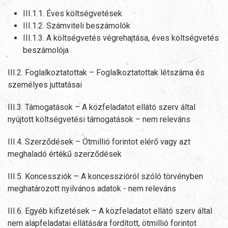
III.1.1. Éves költségvetések
III.1.2. Számviteli beszámolók
III.1.3. A költségvetés végrehajtása, éves költségvetés
beszámolója
III.2. Foglalkoztatottak – Foglalkoztatottak létszáma és
személyes juttatásai
III.3. Támogatások – A közfeladatot ellátó szerv által
nyújtott költségvetési támogatások – nem releváns
III.4. Szerződések – Ötmillió forintot elérő vagy azt
meghaladó értékű szerződések
III.5. Koncessziók – A koncesszióról szóló törvényben
meghatározott nyilvános adatok - nem releváns
III.6. Egyéb kifizetések – A közfeladatot ellátó szerv által
nem alapfeladatai ellátására fordított, ötmillió forintot