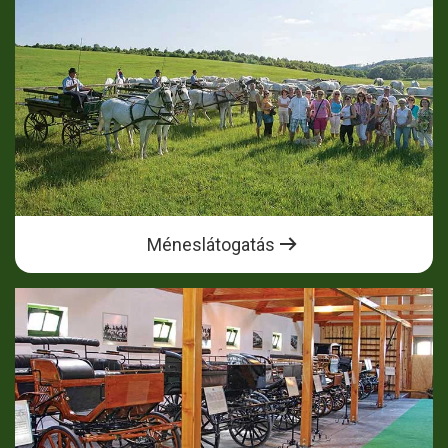
Méneslátogatás