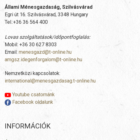
Állami Ménesgazdaság, Szilvásvárad
Egri út 16. Szilvásvárad, 3348 Hungary
Tel.:+36 36 564 400
Lovas szolgáltatások/időpontfoglalás:
Mobil: +36 30 627 8303
Email:
menesgazd@t-online.hu
amgsz.idegenforgalom@t-online.hu
Nemzetközi kapcsolatok:
international@menesgazdasag.t-online.hu
Youtube csatornánk
Facebook oldalunk
INFORMÁCIÓK