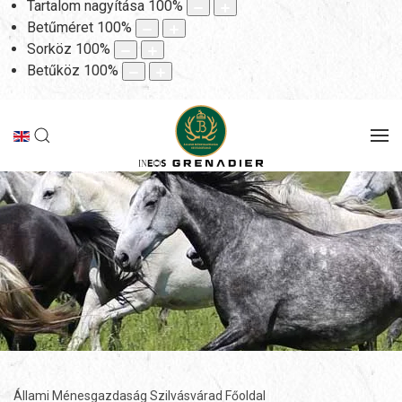
Tartalom nagyítása
100
%
Betűméret
100
%
Sorköz
100
%
Betűköz
100
%
Állami Ménesgazdaság Szilvásvárad Főoldal