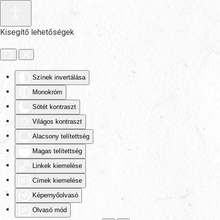
Fő tartalom átugrása
Kisegítő lehetőségek
Színek invertálása
Monokróm
Sötét kontraszt
Világos kontraszt
Alacsony telítettség
Magas telítettség
Linkek kiemelése
Címek kiemelése
Képernyőolvasó
Olvasó mód