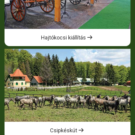
Hajtókocsi kiállítás
Csipkéskút