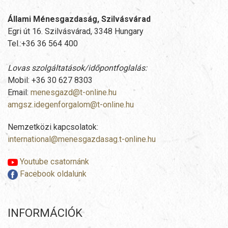
Állami Ménesgazdaság, Szilvásvárad
Egri út 16. Szilvásvárad, 3348 Hungary
Tel.:+36 36 564 400
Lovas szolgáltatások/időpontfoglalás:
Mobil: +36 30 627 8303
Email:
menesgazd@t-online.hu
amgsz.idegenforgalom@t-online.hu
Nemzetközi kapcsolatok:
international@menesgazdasag.t-online.hu
Youtube csatornánk
Facebook oldalunk
INFORMÁCIÓK