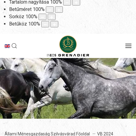
Tartalom nagyítása
100
%
Betűméret
100
%
Sorköz
100
%
Betűköz
100
%
Állami Ménesgazdaság Szilvásvárad Főoldal
VB 2024