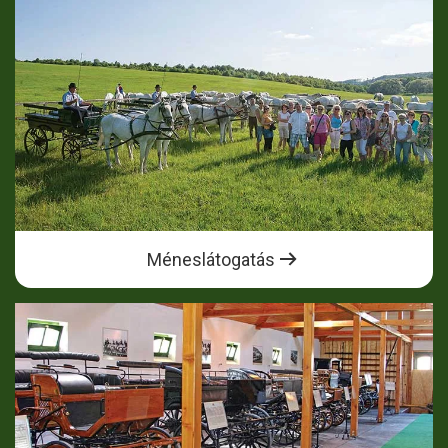
Méneslátogatás