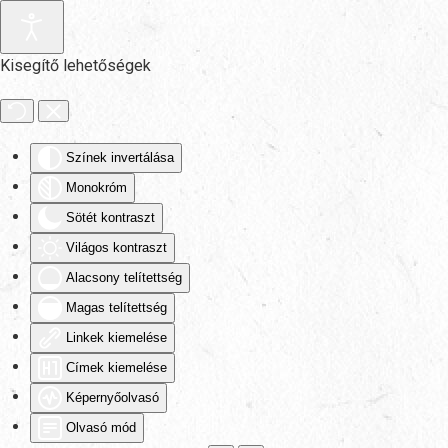
Fő tartalom átugrása
Kisegítő lehetőségek
Színek invertálása
Monokróm
Sötét kontraszt
Világos kontraszt
Alacsony telítettség
Magas telítettség
Linkek kiemelése
Címek kiemelése
Képernyőolvasó
Olvasó mód