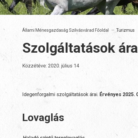
Állami Ménesgazdaság Szilvásvárad Főoldal
Turizmus
Szolgáltatások ára
Közzétéve:
2020. július 14
Idegenforgalmi szolgáltatások árai.
Érvényes 2025. 0
Lovaglás
Haladó szintű tereplovaglás