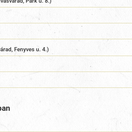
vásvárad, Park u. 8.)
árad, Fenyves u. 4.)
ban