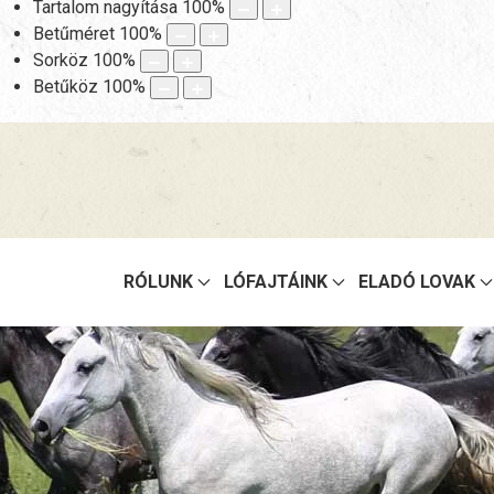
Tartalom nagyítása
100
%
Betűméret
100
%
Sorköz
100
%
Betűköz
100
%
RÓLUNK
LÓFAJTÁINK
ELADÓ LOVAK