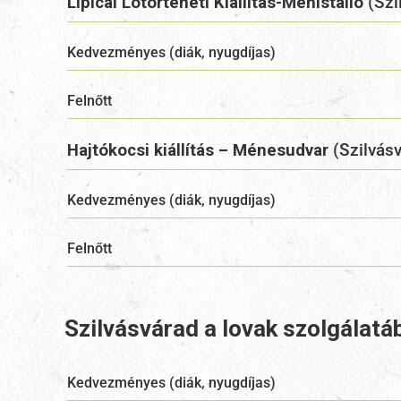
Lipicai Lótörténeti Kiállítás-Ménistálló
(Szil
Kedvezményes (diák, nyugdíjas)
Felnőtt
Hajtókocsi kiállítás – Ménesudvar
(Szilvásv
Kedvezményes (diák, nyugdíjas)
Felnőtt
Szilvásvárad a lovak szolgálatá
Kedvezményes (diák, nyugdíjas)