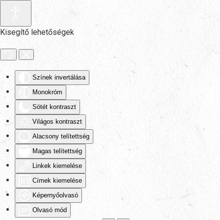
Fő tartalom átugrása
Kisegítő lehetőségek
Színek invertálása
Monokróm
Sötét kontraszt
Világos kontraszt
Alacsony telítettség
Magas telítettség
Linkek kiemelése
Címek kiemelése
Képernyőolvasó
Olvasó mód