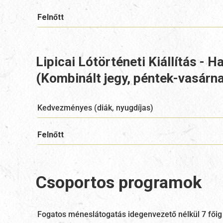
Felnőtt
Lipicai Lótörténeti Kiállítás - H
(Kombinált jegy, péntek-vasárn
Kedvezményes (diák, nyugdíjas)
Felnőtt
Csoportos programok
Fogatos méneslátogatás idegenvezető nélkül 7 főig