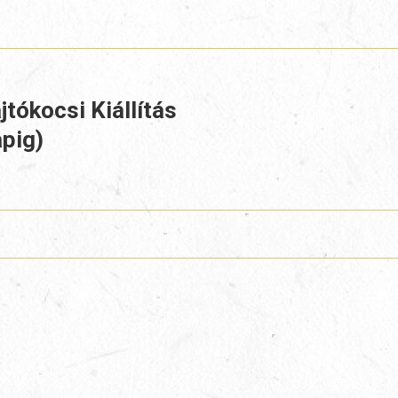
ajtókocsi Kiállítás
apig)