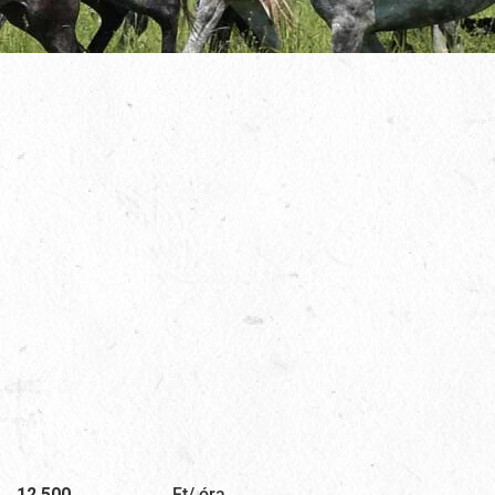
12.500
Ft/ óra