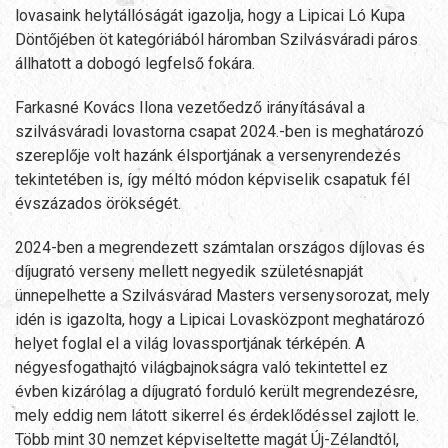
lovasaink helytállóságát igazolja, hogy a Lipicai Ló Kupa
Döntőjében öt kategóriából háromban Szilvásváradi páros
állhatott a dobogó legfelső fokára.
Farkasné Kovács Ilona vezetőedző irányításával a
szilvásváradi lovastorna csapat 2024.-ben is meghatározó
szereplője volt hazánk élsportjának a versenyrendezés
tekintetében is, így méltó módon képviselik csapatuk fél
évszázados örökségét.
2024-ben a megrendezett számtalan országos díjlovas és
díjugrató verseny mellett negyedik születésnapját
ünnepelhette a Szilvásvárad Masters versenysorozat, mely
idén is igazolta, hogy a Lipicai Lovasközpont meghatározó
helyet foglal el a világ lovassportjának térképén. A
négyesfogathajtó világbajnokságra való tekintettel ez
évben kizárólag a díjugrató forduló került megrendezésre,
mely eddig nem látott sikerrel és érdeklődéssel zajlott le.
Több mint 30 nemzet képviseltette magát Új-Zélandtól,