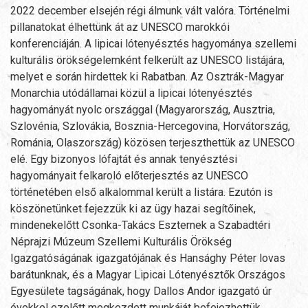
2022 december elsején régi álmunk vált valóra. Történelmi
pillanatokat élhettünk át az UNESCO marokkói
konferenciáján. A lipicai lótenyésztés hagyománya szellemi
kulturális örökségelemként felkerült az UNESCO listájára,
melyet e során hirdettek ki Rabatban. Az Osztrák-Magyar
Monarchia utódállamai közül a lipicai lótenyésztés
hagyományát nyolc országgal (Magyarország, Ausztria,
Szlovénia, Szlovákia, Bosznia-Hercegovina, Horvátország,
Románia, Olaszország) közösen terjeszthettük az UNESCO
elé. Egy bizonyos lófajtát és annak tenyésztési
hagyományait felkaroló előterjesztés az UNESCO
történetében első alkalommal került a listára. Ezutón is
köszönetünket fejezzük ki az ügy hazai segítőinek,
mindenekelőtt Csonka-Takács Eszternek a Szabadtéri
Néprajzi Múzeum Szellemi Kulturális Örökség
Igazgatóságának igazgatójának és Hansághy Péter lovas
barátunknak, és a Magyar Lipicai Lótenyésztők Országos
Egyesülete tagságának, hogy Dallos Andor igazgató úr
évekkel ezelőtt megkezdett munkáját befejezhettük.