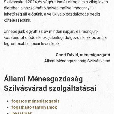
Szilvásvárad 2024 év végére ismét elfoglalta a világ lovas
életében a hozzá méltó helyet, mellyel megannyi új
lehetőség áll előttünk, a velük való gazdálkodás pedig
kötelességünk.
Ünnepeljünk együtt az év minden napján, és mondjunk
köszönetet elődeinknek, jelenlegi dolgozóinknak és ami a
legfontosabb, lipicai lovainknak!
Cseri Dávid, ménesigazgató
Állami Ménesgazdaság Szilvásvárad
Állami Ménesgazdaság
Szilvásvárad szolgáltatásai
fogatos méneslátogatás
fogathajtó tanfolyamok
lovastúrák