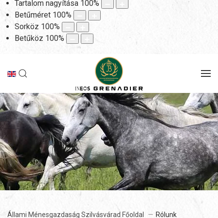
Tartalom nagyítása
100
%
Betűméret
100
%
Sorköz
100
%
Betűköz
100
%
Állami Ménesgazdaság Szilvásvárad Főoldal
Rólunk