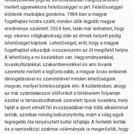
mellett ugyanekkora felelősséggel is járt. Felelősséggel
elődeink munkájára gondolva. 1984-ben a magyar
fogathajtás holdra szállt, minden idők legjobb magyar
eredménye született. 2024-ben, talán már leírhatom, hogy
egy sikeres világbajnokság után az érmek helyett pedig
lehetőséget kaptunk. Lehetőséget, erőt, hogy a magyar
fogathajtást elkezdjük visszavezetni az őt megillető helyre.
A lehetőség a mi kezünkben van. Hagyományainkkal,
lovaskultúránkkal, szakembereinkkel és ami lovaink
szeretete mellett a legfontosabb, a magyar lovas emberek
támogatásával és szeretetével minden lehetőségünk
megvan, mellyel kötelességünk élni. A küldetésben, ahogy
az már számtalanszor előfordult a történelem folyamán
ezúttal is támaszkodhatunk szeretett lipicai lovainkra, mely
fajtát a sport elmúlt fél évszázadában már több alkalommal
leírták, azonban mindig bebizonyította, miért a világ egyik
legrégebb óta tenyésztett kultúr lófajtája. A fentebb leírtak
és a nemzetközi szakmai vélemények is megerősítik, hogy