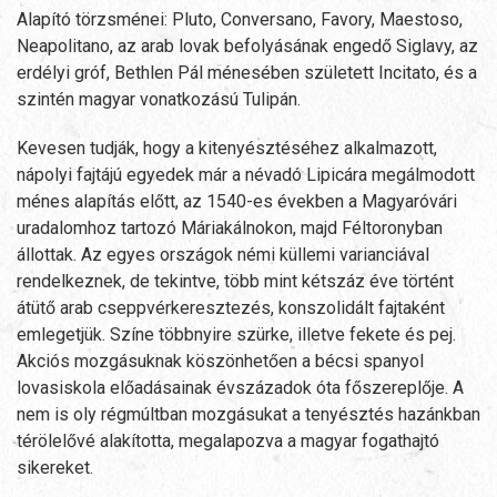
Alapító törzsménei: Pluto, Conversano, Favory, Maestoso,
Neapolitano, az arab lovak befolyásának engedő Siglavy, az
erdélyi gróf, Bethlen Pál ménesében született Incitato, és a
szintén magyar vonatkozású Tulipán.
Kevesen tudják, hogy a kitenyésztéséhez alkalmazott,
nápolyi fajtájú egyedek már a névadó Lipicára megálmodott
ménes alapítás előtt, az 1540-es években a Magyaróvári
uradalomhoz tartozó Máriakálnokon, majd Féltoronyban
állottak. Az egyes országok némi küllemi varianciával
rendelkeznek, de tekintve, több mint kétszáz éve történt
átütő arab cseppvérkeresztezés, konszolidált fajtaként
emlegetjük. Színe többnyire szürke, illetve fekete és pej.
Akciós mozgásuknak köszönhetően a bécsi spanyol
lovasiskola előadásainak évszázadok óta főszereplője. A
nem is oly régmúltban mozgásukat a tenyésztés hazánkban
térölelővé alakította, megalapozva a magyar fogathajtó
sikereket.