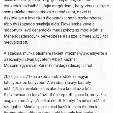
évtizedek távlatából a fajta megérdemli, hogy visszakapja e
nemzetünket meghatározó szimbólumot, ezzel is
tisztelegve a lovainkért áldozatokat hozó szakemberek
több évszázados munkája előtt. Figyelembe véve a
mögöttünk lévő generációk megszokott szimbolikáját is,
Ménesgazdaságunk bélyegzése és ezzel címere 2023-tól
megváltozott.
A szakmai munka elismeréseként intézményünk elnyerte a
Széchenyi István Egyetem Albert Kázmér
Mosonmagyaróvári Karának mintagazdasági címét.
2024. június 21.-én újabb sorok íródtak a magyar
lótenyésztés könyvébe. A windsori királyi kastély
istállójában hivatalosan is átadásra került az a két
Szilvásváradon tenyésztett és képzett lipicai ló, melyek a
magyar kormány ajándékaként III. Károlyt és udvartartását
szolgálják. Mind a lipicai, mind hazánk lovas életének
történetében először fordult elő hasonló kapcsolat a