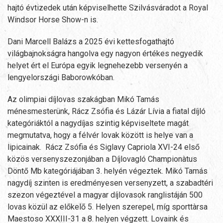
hajtó évtizedek után képviselhette Szilvásváradot a Royal
Windsor Horse Show-n is.
Dani Marcell Balázs a 2025 évi kettesfogathajtó
világbajnokságra hangolva egy nagyon értékes negyedik
helyet ért el Európa egyik legnehezebb versenyén a
lengyelországi Baborowkóban.
Az olimpiai díjlovas szakágban Mikó Tamás
ménesmesterünk, Rácz Zsófia és Lázár Lívia a fiatal díjló
kategóriáktól a nagydíjas szintig képviseltete magát
megmutatva, hogy a félvér lovak között is helye van a
lipicainak. Rácz Zsófia és Siglavy Capriola XVI-24 első
közös versenyszezonjában a Díjlovagló Championàtus
Döntő Mb kategóriájában 3. helyén végeztek. Mikó Tamás
nagydíj szinten is eredményesen versenyzett, a szabadtéri
szezon végeztével a magyar díjlovasok ranglistáján 500
lovas közül az előkelő 5. Helyen szerepel, míg sporttàrsa
Maestoso XXXIII-31 a 8. helyen végzett. Lovaink és