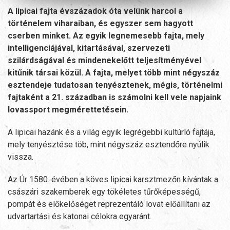
A lipicai fajta
é
vszázadok
ó
ta velünk harcol a
t
ö
rt
é
nelem viharaiban,
é
s egyszer sem hagyott
cserben minket. Az egyik legnemesebb fajta, mely
intelligenciájával, kitartásával, szervezeti
szilá
rds
ágá
val
é
s mindenekelőtt teljesítm
é
ny
é
vel
kitűnik társai k
ö
zül. A fajta, melyet t
ö
bb mint n
é
gyszáz
esztendeje tudatosan teny
é
sztenek, m
é
gis, t
ö
rt
é
nelmi
fajtak
é
nt a 21. században is számolni kell vele napjaink
lovassport megm
é
rettet
é
sein.
A lipicai hazánk és a világ egyik legrégebbi kultúrló fajtája,
mely tenyésztése töb, mint négyszáz esztendőre nyúlik
vissza.
Az Úr 1580. évében a köves lipicai karsztmezőn kívántak a
császári szakemberek egy tökéletes tűrőképességű,
pompát és előkelőséget reprezentáló lovat előállítani az
udvartartási és katonai célokra egyaránt.