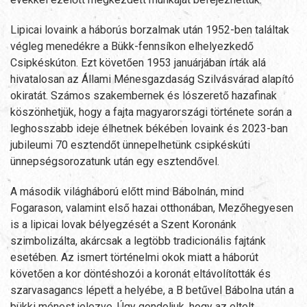
Lipicai lovaink a háborús borzalmak után 1952-ben találtak
végleg menedékre a Bükk-fennsíkon elhelyezkedő
Csipkéskúton. Ezt követően 1953 januárjában írták alá
hivatalosan az Állami Ménesgazdaság Szilvásvárad alapító
okiratát. Számos szakembernek és lószerető hazafinak
köszönhetjük, hogy a fajta magyarországi története során a
leghosszabb ideje élhetnek békében lovaink és 2023-ban
jubileumi 70 esztendőt ünnepelhetünk csipkéskúti
ünnepségsorozatunk után egy esztendővel.
A második világháború előtt mind Bábolnán, mind
Fogarason, valamint első hazai otthonában, Mezőhegyesen
is a lipicai lovak bélyegzését a Szent Koronánk
szimbolizálta, akárcsak a legtöbb tradicionális fajtánk
esetében. Az ismert történelmi okok miatt a háborút
követően a kor döntéshozói a koronát eltávolították és
szarvasagancs lépett a helyébe, a B betűvel Bábolna után a
bükki ménest jelezve. Úgy gondoljuk, hogy az eltelt