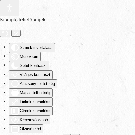
Fő tartalom átugrása
Kisegítő lehetőségek
Színek invertálása
Monokróm
Sötét kontraszt
Világos kontraszt
Alacsony telítettség
Magas telítettség
Linkek kiemelése
Címek kiemelése
Képernyőolvasó
Olvasó mód