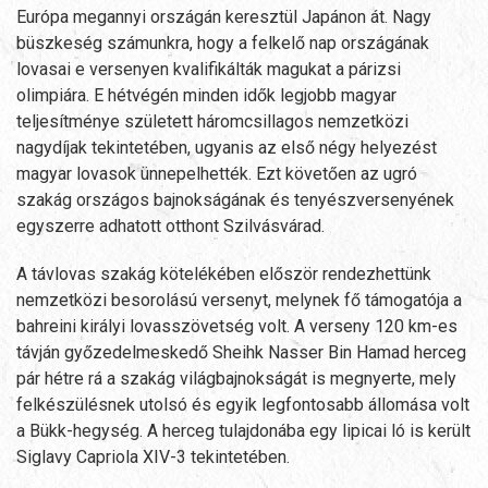
Európa megannyi országán keresztül Japánon át. Nagy
büszkeség számunkra, hogy a felkelő nap országának
lovasai e versenyen kvalifikálták magukat a párizsi
olimpiára. E hétvégén minden idők legjobb magyar
teljesítménye született háromcsillagos nemzetközi
nagydíjak tekintetében, ugyanis az első négy helyezést
magyar lovasok ünnepelhették. Ezt követően az ugró
szakág országos bajnokságának és tenyészversenyének
egyszerre adhatott otthont Szilvásvárad.
A távlovas szakág kötelékében először rendezhettünk
nemzetközi besorolású versenyt, melynek fő támogatója a
bahreini királyi lovasszövetség volt. A verseny 120 km-es
távján győzedelmeskedő Sheihk Nasser Bin Hamad herceg
pár hétre rá a szakág világbajnokságát is megnyerte, mely
felkészülésnek utolsó és egyik legfontosabb állomása volt
a Bükk-hegység. A herceg tulajdonába egy lipicai ló is került
Siglavy Capriola XIV-3 tekintetében.