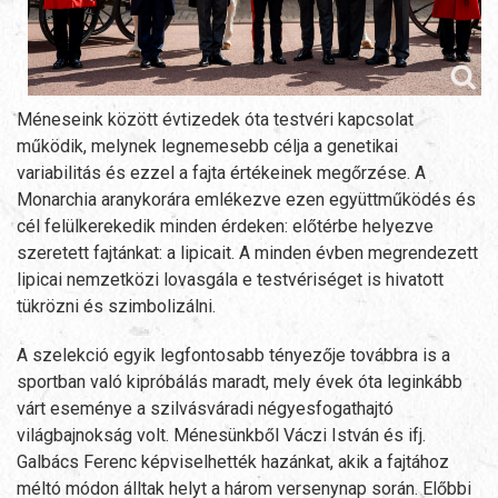
Méneseink között évtizedek óta testvéri kapcsolat
működik, melynek legnemesebb célja a genetikai
variabilitás és ezzel a fajta értékeinek megőrzése. A
Monarchia aranykorára emlékezve ezen együttműködés és
cél felülkerekedik minden érdeken: előtérbe helyezve
szeretett fajtánkat: a lipicait. A minden évben megrendezett
lipicai nemzetközi lovasgála e testvériséget is hivatott
tükrözni és szimbolizálni.
A szelekció egyik legfontosabb tényezője továbbra is a
sportban való kipróbálás maradt, mely évek óta leginkább
várt eseménye a szilvásváradi négyesfogathajtó
világbajnokság volt. Ménesünkből Váczi István és ifj.
Galbács Ferenc képviselhették hazánkat, akik a fajtához
méltó módon álltak helyt a három versenynap során. Előbbi