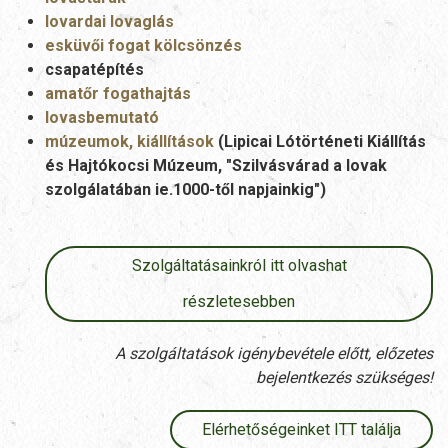
lovardai lovaglás
esküvői fogat kölcsönzés
csapatépítés
amatőr fogathajtás
lovasbemutató
múzeumok, kiállítások
(Lipicai Lótörténeti Kiállítás
és Hajtókocsi Múzeum, "Szilvásvárad a lovak
szolgálatában ie.1000-től napjainkig")
Szolgáltatásainkról itt olvashat
részletesebben
A szolgáltatások igénybevétele előtt, előzetes
bejelentkezés szükséges!
Elérhetőségeinket ITT találja