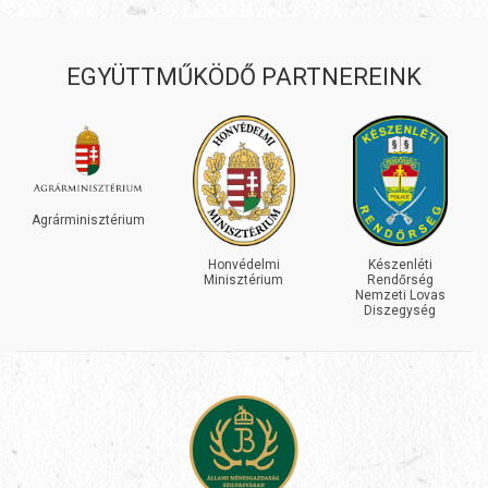
EGYÜTTMŰKÖDŐ PARTNEREINK
IN
GREN
minisztérium
Honvédelmi
Készenléti
Minisztérium
Rendőrség
Nemzeti Lovas
Diszegység