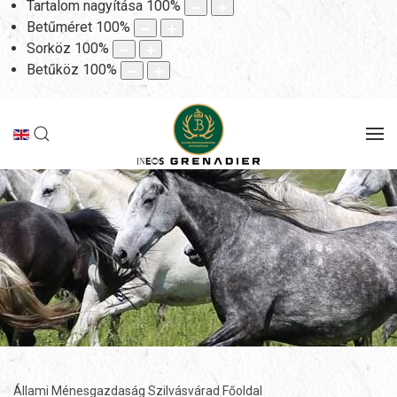
Tartalom nagyítása
100
%
Betűméret
100
%
Sorköz
100
%
Betűköz
100
%
Állami Ménesgazdaság Szilvásvárad Főoldal