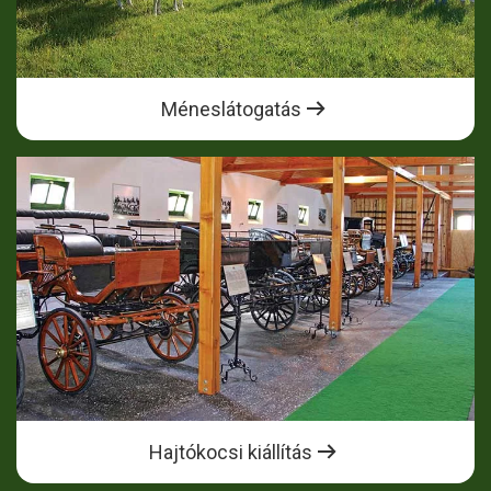
Méneslátogatás
Hajtókocsi kiállítás