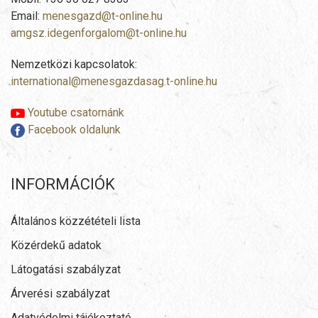
Email:
menesgazd@t-online.hu
amgsz.idegenforgalom@t-online.hu
Nemzetközi kapcsolatok:
international@menesgazdasag.t-online.hu
Youtube csatornánk
Facebook oldalunk
INFORMÁCIÓK
Általános közzétételi lista
Közérdekű adatok
Látogatási szabályzat
Árverési szabályzat
Adatvédelmi tájékoztató