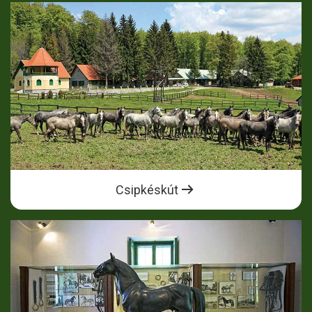
Csipkéskút