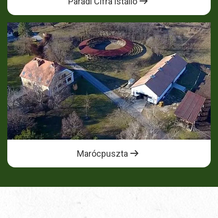
Parádi Cifra istálló
Marócpuszta