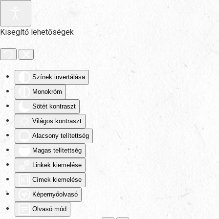
Fő tartalom átugrása
Kisegítő lehetőségek
Színek invertálása
Monokróm
Sötét kontraszt
Világos kontraszt
Alacsony telítettség
Magas telítettség
Linkek kiemelése
Címek kiemelése
Képernyőolvasó
Olvasó mód