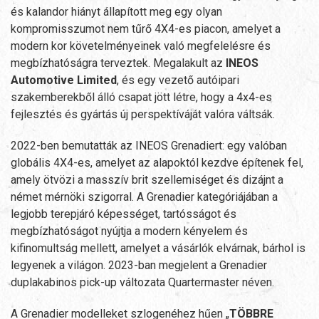
és kalandor hiányt állapított meg egy olyan
kompromisszumot nem tűrő 4X4-es piacon, amelyet a
modern kor követelményeinek való megfelelésre és
megbízhatóságra terveztek. Megalakult az
INEOS
Automotive Limited
, és egy vezető autóipari
szakemberekből álló csapat jött létre, hogy a 4x4-es
fejlesztés és gyártás új perspektíváját valóra váltsák.
2022-ben bemutatták az INEOS Grenadiert: egy valóban
globális 4X4-es, amelyet az alapoktól kezdve építenek fel,
amely ötvözi a masszív brit szellemiséget és dizájnt a
német mérnöki szigorral. A Grenadier kategóriájában a
legjobb terepjáró képességet, tartósságot és
megbízhatóságot nyújtja a modern kényelem és
kifinomultság mellett, amelyet a vásárlók elvárnak, bárhol is
legyenek a világon. 2023-ban megjelent a Grenadier
duplakabinos pick-up változata Quartermaster néven.
A Grenadier modelleket szlogenéhez hűen „
TÖBBRE