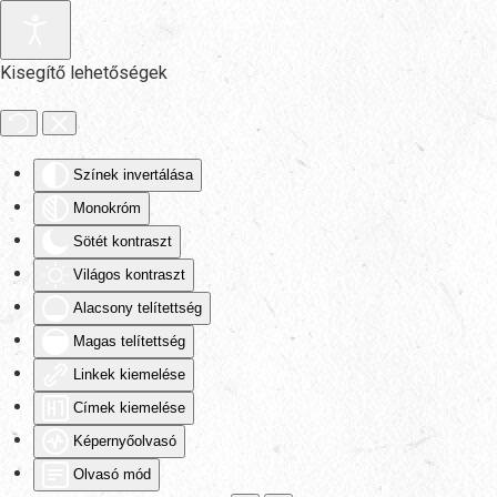
Fő tartalom átugrása
Kisegítő lehetőségek
Színek invertálása
Monokróm
Sötét kontraszt
Világos kontraszt
Alacsony telítettség
Magas telítettség
Linkek kiemelése
Címek kiemelése
Képernyőolvasó
Olvasó mód