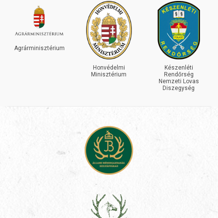
INEOS
GRENADIE
ztérium
Honvédelmi
Készenléti
Minisztérium
Rendőrség
Nemzeti Lovas
Diszegység