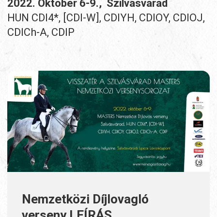
2022. Október 6-9., Szilvásvárad
HUN CDI4*, [CDI-W], CDIYH, CDIOY, CDIOJ,
CDICh-A, CDIP
Nemzetközi Díjlovagló
verseny LEÍRÁS