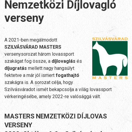
Nemzetközi Díjlovagló
verseny
A 2021-ben megálmodott
SZILVÁSVÁRAD MASTERS
versenysorozat három lovassport
szakágat fog össze, a
díjlovaglás
és
díjugratás
mellett nagy hangsúlyt
fektetve a már jól ismert
fogathajtó
szakágra is. A sorozat célja, hogy
Szilvásváradot ismét bekapcsolja a világ lovassport
vérkeringésébe, amely 2022-re valósággá vált.
MASTERS NEMZETKÖZI DÍJLOVAS
VERSENY