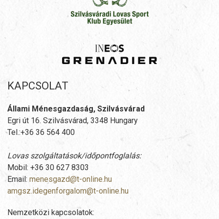
KAPCSOLAT
Állami Ménesgazdaság, Szilvásvárad
Egri út 16. Szilvásvárad, 3348 Hungary
Tel.:+36 36 564 400
Lovas szolgáltatások/időpontfoglalás:
Mobil: +36 30 627 8303
Email:
menesgazd@t-online.hu
amgsz.idegenforgalom@t-online.hu
Nemzetközi kapcsolatok: