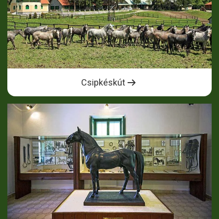
Csipkéskút