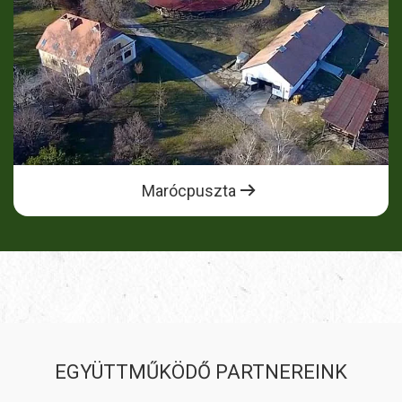
Marócpuszta
EGYÜTTMŰKÖDŐ PARTNEREINK