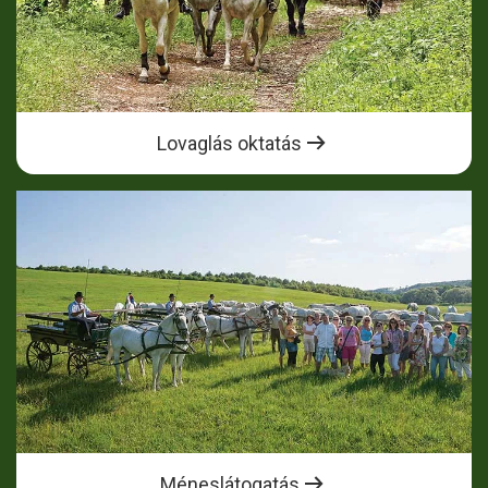
Lovaglás oktatás
Méneslátogatás