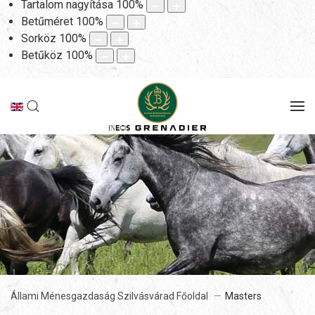
Tartalom nagyítása
100
%
Betűméret
100
%
Sorköz
100
%
Betűköz
100
%
Állami Ménesgazdaság Szilvásvárad Főoldal
Masters