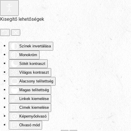
Fő tartalom átugrása
Kisegítő lehetőségek
Színek invertálása
Monokróm
Sötét kontraszt
Világos kontraszt
Alacsony telítettség
Magas telítettség
Linkek kiemelése
Címek kiemelése
Képernyőolvasó
Olvasó mód