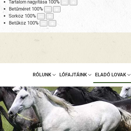
Tartalom nagyítása
100
%
Betűméret
100
%
Sorköz
100
%
Betűköz
100
%
RÓLUNK
LÓFAJTÁINK
ELADÓ LOVAK