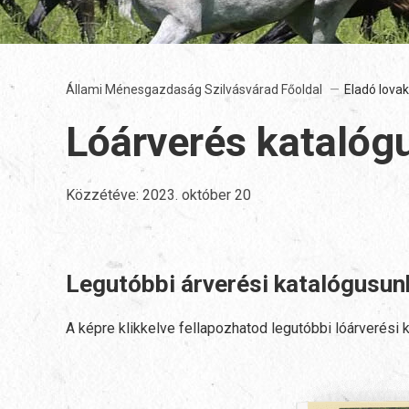
Állami Ménesgazdaság Szilvásvárad Főoldal
Eladó lovak
Lóárverés katalóg
Közzétéve:
2023. október 20
Legutóbbi árverési katalógusunk
A képre klikkelve fellapozhatod legutóbbi lóárverési 