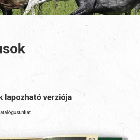
usok
 lapozható verziója
katalógusunkat.