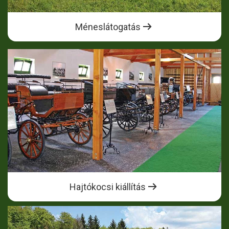
Méneslátogatás
Hajtókocsi kiállítás