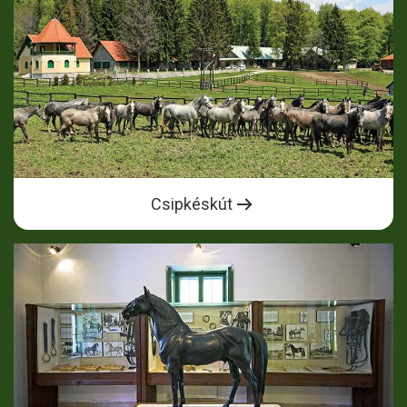
Csipkéskút