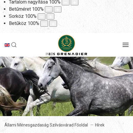
Tartalom nagyítása
100
%
Betűméret
100
%
Sorköz
100
%
Betűköz
100
%
Állami Ménesgazdaság Szilvásvárad Főoldal
Hírek