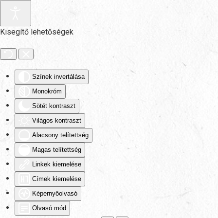
Fő tartalom átugrása
Kisegítő lehetőségek
Színek invertálása
Monokróm
Sötét kontraszt
Világos kontraszt
Alacsony telítettség
Magas telítettség
Linkek kiemelése
Címek kiemelése
Képernyőolvasó
Olvasó mód