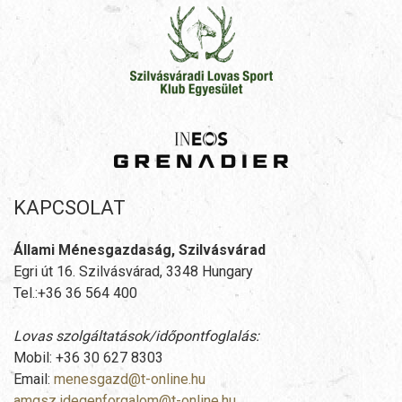
KAPCSOLAT
Állami Ménesgazdaság, Szilvásvárad
Egri út 16. Szilvásvárad, 3348 Hungary
Tel.:+36 36 564 400
Lovas szolgáltatások/időpontfoglalás:
Mobil: +36 30 627 8303
Email:
menesgazd@t-online.hu
amgsz.idegenforgalom@t-online.hu