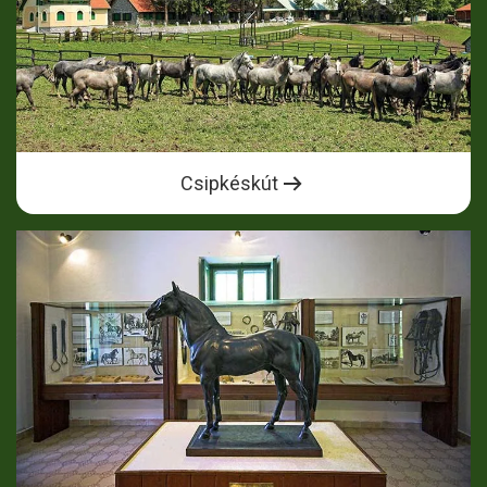
Csipkéskút