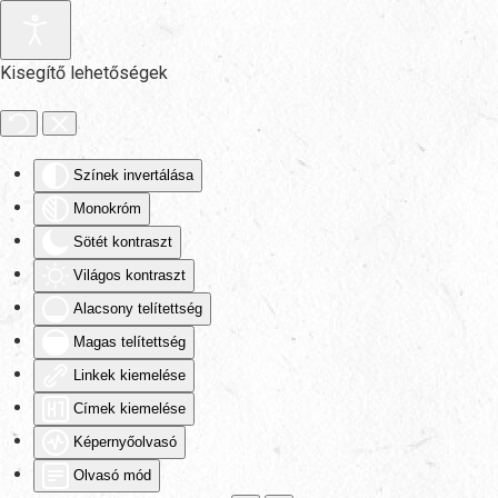
Fő tartalom átugrása
Kisegítő lehetőségek
Színek invertálása
Monokróm
Sötét kontraszt
Világos kontraszt
Alacsony telítettség
Magas telítettség
Linkek kiemelése
Címek kiemelése
Képernyőolvasó
Olvasó mód