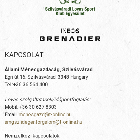
KAPCSOLAT
Állami Ménesgazdaság, Szilvásvárad
Egri út 16. Szilvásvárad, 3348 Hungary
Tel.:+36 36 564 400
Lovas szolgáltatások/időpontfoglalás:
Mobil: +36 30 627 8303
Email:
menesgazd@t-online.hu
amgsz.idegenforgalom@t-online.hu
Nemzetközi kapcsolatok: