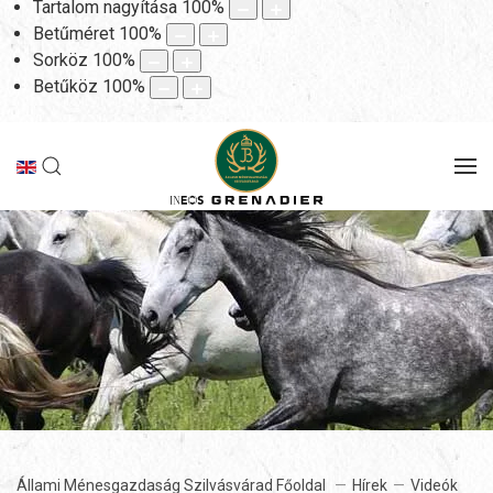
Tartalom nagyítása
100
%
Betűméret
100
%
Sorköz
100
%
Betűköz
100
%
Állami Ménesgazdaság Szilvásvárad Főoldal
Hírek
Videók