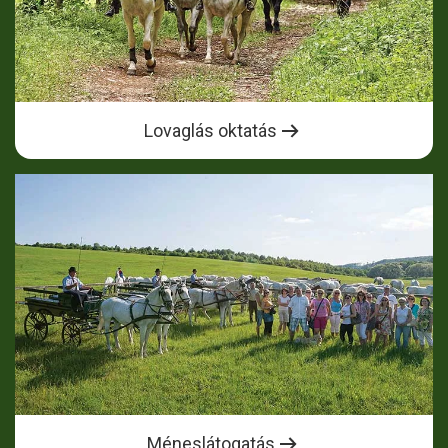
Lovaglás oktatás
Méneslátogatás