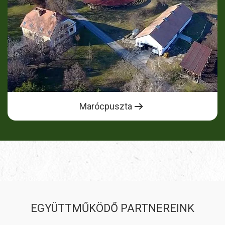
Marócpuszta
EGYÜTTMŰKÖDŐ PARTNEREINK