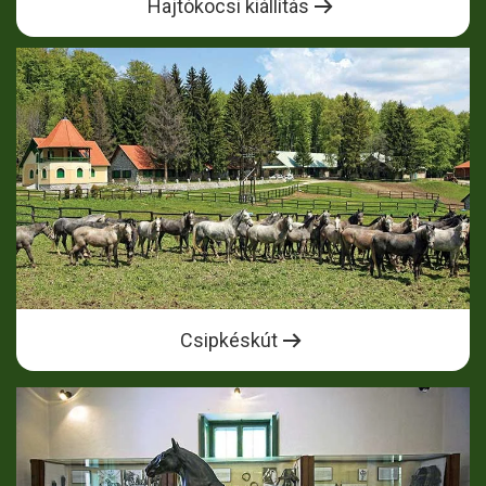
Hajtókocsi kiállítás
Csipkéskút