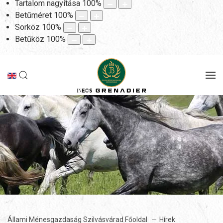
Tartalom nagyítása
100
%
Betűméret
100
%
Sorköz
100
%
Betűköz
100
%
Állami Ménesgazdaság Szilvásvárad Főoldal
Hírek