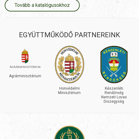
Tovább a katalógusokhoz
EGYÜTTMŰKÖDŐ PARTNEREINK
INEOS
GRENADIER
érium
Honvédelmi
Készenléti
Minisztérium
Rendőrség
Nemzeti Lovas
Diszegység