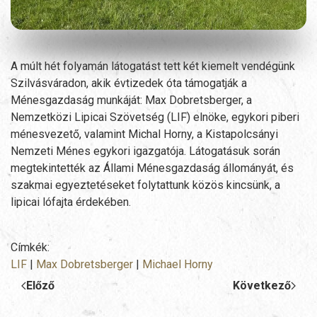
A múlt hét folyamán látogatást tett két kiemelt vendégünk
Szilvásváradon, akik évtizedek óta támogatják a
Ménesgazdaság munkáját: Max Dobretsberger, a
Nemzetközi Lipicai Szövetség (LIF) elnöke, egykori piberi
ménesvezető, valamint Michal Horny, a Kistapolcsányi
Nemzeti Ménes egykori igazgatója. Látogatásuk során
megtekintették az Állami Ménesgazdaság állományát, és
szakmai egyeztetéseket folytattunk közös kincsünk, a
lipicai lófajta érdekében.
Címkék:
LIF
|
Max Dobretsberger
|
Michael Horny
Előző
Következő