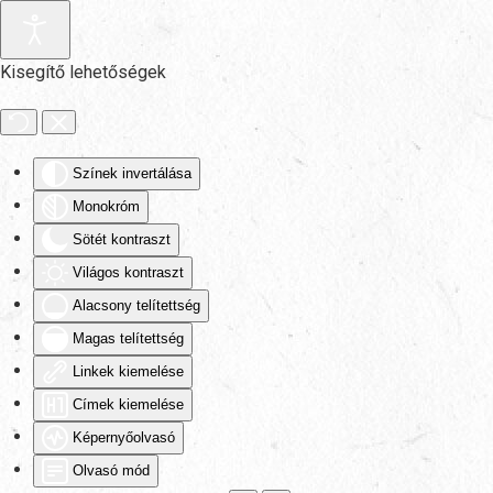
Fő tartalom átugrása
Kisegítő lehetőségek
Színek invertálása
Monokróm
Sötét kontraszt
Világos kontraszt
Alacsony telítettség
Magas telítettség
Linkek kiemelése
Címek kiemelése
Képernyőolvasó
Olvasó mód