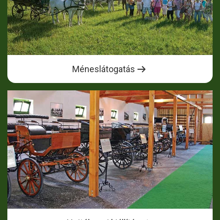
Méneslátogatás