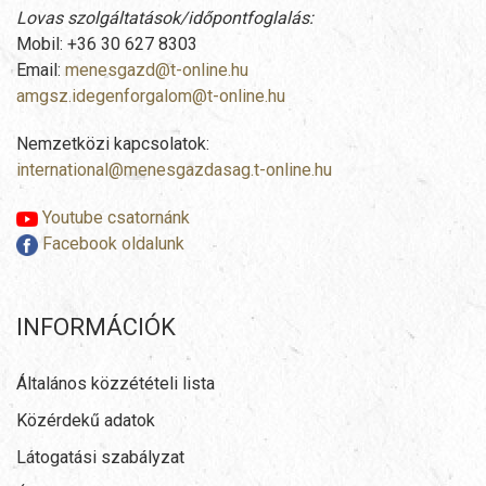
Lovas szolgáltatások/időpontfoglalás:
Mobil: +36 30 627 8303
Email:
menesgazd@t-online.hu
amgsz.idegenforgalom@t-online.hu
Nemzetközi kapcsolatok:
international@menesgazdasag.t-online.hu
Youtube csatornánk
Facebook oldalunk
INFORMÁCIÓK
Általános közzétételi lista
Közérdekű adatok
Látogatási szabályzat