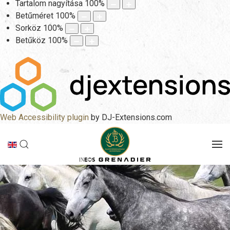
Tartalom nagyítása
100
%
Betűméret
100
%
Sorköz
100
%
Betűköz
100
%
Web Accessibility plugin
by DJ-Extensions.com