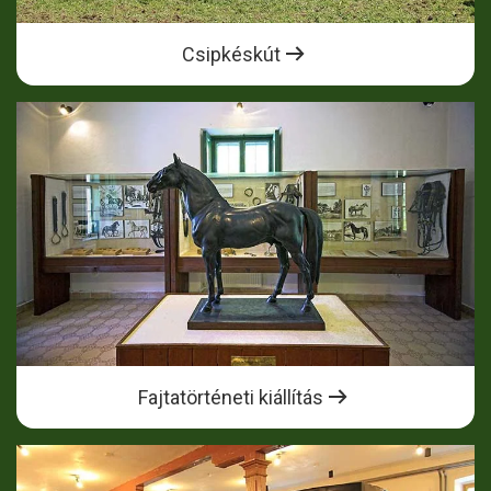
Csipkéskút
Fajtatörténeti kiállítás