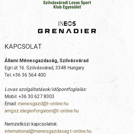
KAPCSOLAT
Állami Ménesgazdaság, Szilvásvárad
Egri út 16. Szilvásvárad, 3348 Hungary
Tel.:+36 36 564 400
Lovas szolgáltatások/időpontfoglalás:
Mobil: +36 30 627 8303
Email:
menesgazd@t-online.hu
amgsz.idegenforgalom@t-online.hu
Nemzetközi kapcsolatok:
international@menesgazdasag.t-online.hu