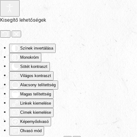
Fő tartalom átugrása
Kisegítő lehetőségek
Színek invertálása
Monokróm
Sötét kontraszt
Világos kontraszt
Alacsony telítettség
Magas telítettség
Linkek kiemelése
Címek kiemelése
Képernyőolvasó
Olvasó mód