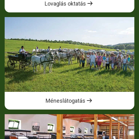
Lovaglás oktatás
Méneslátogatás