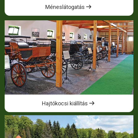
Méneslátogatás
Hajtókocsi kiállítás