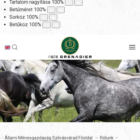
Tartalom nagyítása
100
%
Betűméret
100
%
Sorköz
100
%
Betűköz
100
%
Állami Ménesgazdaság Szilvásvárad Főoldal
Rólunk