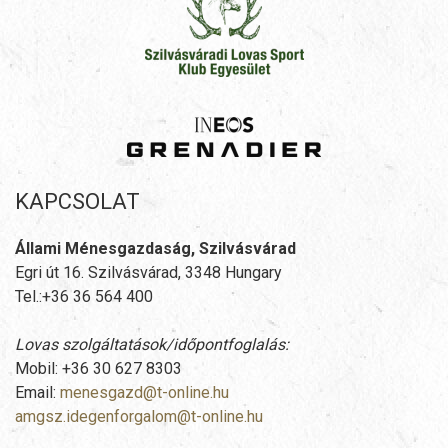
KAPCSOLAT
Állami Ménesgazdaság, Szilvásvárad
Egri út 16. Szilvásvárad, 3348 Hungary
Tel.:+36 36 564 400
Lovas szolgáltatások/időpontfoglalás:
Mobil: +36 30 627 8303
Email:
menesgazd@t-online.hu
amgsz.idegenforgalom@t-online.hu