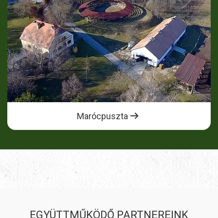
Marócpuszta
EGYÜTTMŰKÖDŐ PARTNEREINK