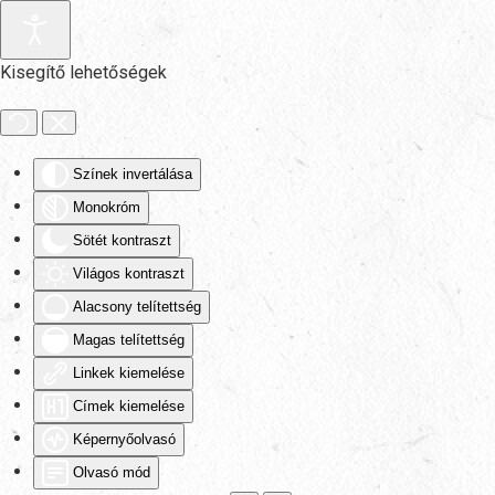
Fő tartalom átugrása
Kisegítő lehetőségek
Színek invertálása
Monokróm
Sötét kontraszt
Világos kontraszt
Alacsony telítettség
Magas telítettség
Linkek kiemelése
Címek kiemelése
Képernyőolvasó
Olvasó mód