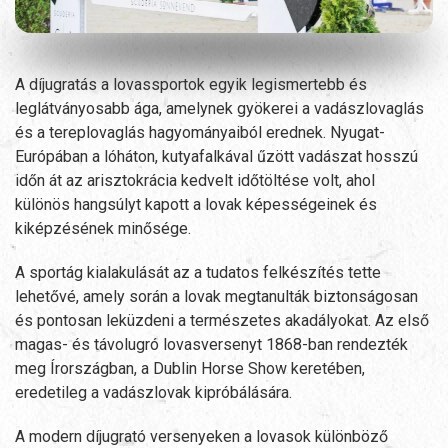
A díjugratás a lovassportok egyik legismertebb és
leglátványosabb ága, amelynek gyökerei a vadászlovaglás
és a tereplovaglás hagyományaiból erednek. Nyugat-
Európában a lóháton, kutyafalkával űzött vadászat hosszú
időn át az arisztokrácia kedvelt időtöltése volt, ahol
különös hangsúlyt kapott a lovak képességeinek és
kiképzésének minősége.
A sportág kialakulását az a tudatos felkészítés tette
lehetővé, amely során a lovak megtanulták biztonságosan
és pontosan leküzdeni a természetes akadályokat. Az első
magas- és távolugró lovasversenyt 1868-ban rendezték
meg Írországban, a Dublin Horse Show keretében,
eredetileg a vadászlovak kipróbálására.
A modern díjugrató versenyeken a lovasok különböző