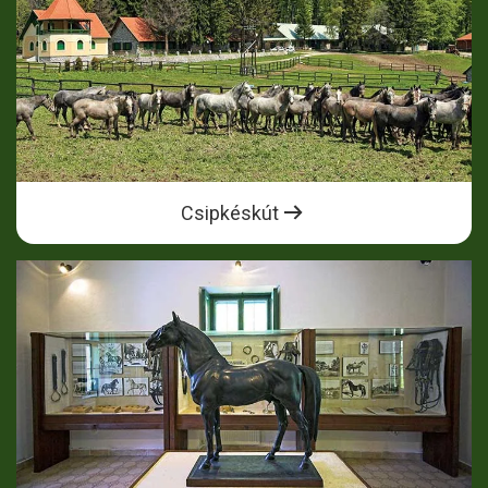
Csipkéskút