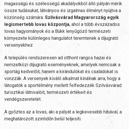
magasságú és szélességű akadályokból álló pályán mérik
össze tudásukat, látványos és izgalmas élményt nyújtva a
közönség számára.
Szilvásvárad Magyarország egyik
legismertebb lovas központja
, ahol a több évszázados
lovas hagyományok és a Bükk lenyűgöző természeti
környezete különleges hangulatot teremtenek a díjugrató
versenyekhez.
A település rendszeresen ad otthont rangos hazai és
nemzetközi díjugrató eseményeknek, amelyek nemcsak a
sportág kedvelőit, hanem a kirándulókat és családokat is
vonzzák. A versenyek kiváló alkalmat kínálnak arra, hogy a
látogatók a sportélmény mellett felfedezzék Szilvásvárad
turisztikai látnivalóit, természeti értékeit és
vendégszeretetét.
A győztes az a lovas, aki a pályát a legkevesebb hibával, a
meghatározott szintidőn belül teljesíti.