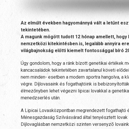
Az elmúlt években hagyománnyá vált a letűnt e
tekintetében.
A magunk mögött tudott 12 hónap amellett, hogy 
nemzetközi kitekintésben is, legalább annyira e
világbajnokság előtti kiemelt fontossággal bíró 
Úgy gondolom, hogy a ránk bízott genetikai értékek 
kancacsaládok tekintetében zavartalanul követi előde
nem minden- esetben a modern sportra hangolva, a kl
végre. Díjlovasaink és fogathajtóink is bebizonyított
élmezőnyben lehet végezni lipicai lovakkal a genetik
menedzserlés után.
A Lipicai Lovasközpontban megrendezett fogathajtó és
Ménesgazdaság Szilvásvárad által tenyésztett lovak s
Díjlovaglásban nemzetközi szinten versenyző lovaink 