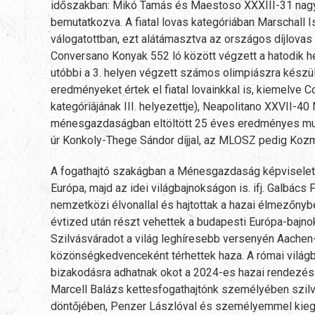
időszakban: Mikó Tamás és Maestoso XXXIII-31 nagydí
bemutatkozva. A fiatal lovas kategóriában Marschall I
válogatottban, ezt alátámasztva az országos díjlovas
Conversano Konyak 552 ló között végzett a hatodik hel
utóbbi a 3. helyen végzett számos olimpiászra készü
eredményeket értek el fiatal lovainkkal is, kiemelv
kategóriájának III. helyezettje), Neapolitano XXVII
ménesgazdaságban eltöltött 25 éves eredményes munk
úr Konkoly-Thege Sándor díjjal, az MLOSZ pedig Kozma
A fogathajtó szakágban a Ménesgazdaság képviseletébe
Európa, majd az idei világbajnokságon is. ifj. Galbács
nemzetközi élvonallal és hajtottak a hazai élmezőny
évtized után részt vehettek a budapesti Európa-bajnok
Szilvásváradot a világ leghíresebb versenyén Aachen-
közönségkedvenceként térhettek haza. A római világ
bizakodásra adhatnak okot a 2024-es hazai rendezésű 
Marcell Balázs kettesfogathajtónk személyében szil
döntőjében, Penzer Lászlóval és személyemmel kieg