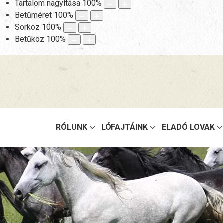
Tartalom nagyítása
100
%
Betűméret
100
%
Sorköz
100
%
Betűköz
100
%
RÓLUNK
LÓFAJTÁINK
ELADÓ LOVAK