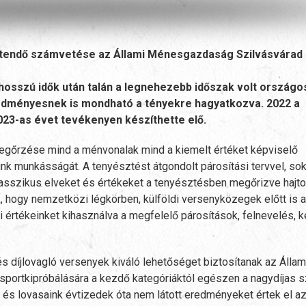
sztendő számvetése az Állami Ménesgazdaság Szilvásvárad
hosszú idők után talán a legnehezebb időszak volt országo
redményesnek is mondható a tényekre hagyatkozva. 2022 a
2023-as évet tevékenyen készíthette elő.
megőrzése mind a ménvonalak mind a kiemelt értéket képviselő
ink munkásságát. A tenyésztést átgondolt párosítási tervvel, so
asszikus elveket és értékeket a tenyésztésben megőrizve hajto
ák, hogy nemzetközi légkörben, külföldi versenyközegek előtt is 
ai értékeinket kihasználva a megfelelő párosítások, felnevelés,
 díjlovagló versenyek kiváló lehetőséget biztosítanak az Állam
portkipróbálására a kezdő kategóriáktól egészen a nagydíjas sz
és lovasaink évtizedek óta nem látott eredményeket értek el az