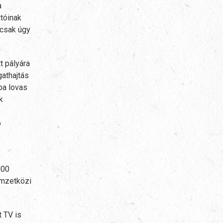
a
jtóinak
 csak úgy
t pályára
gathajtás
pa lovas
k
ó
000
emzetközi
 TV is