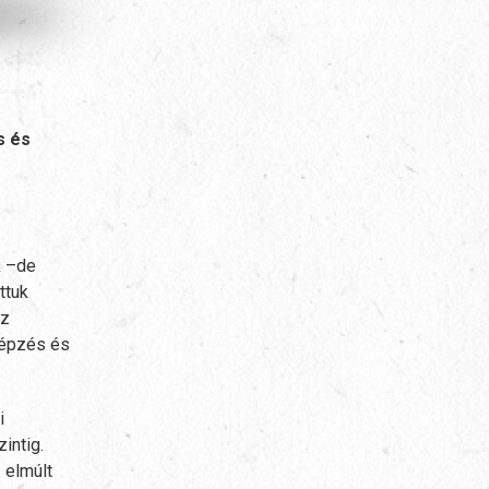
s és
k –de
ttuk
az
 képzés és
i
intig.
 elmúlt