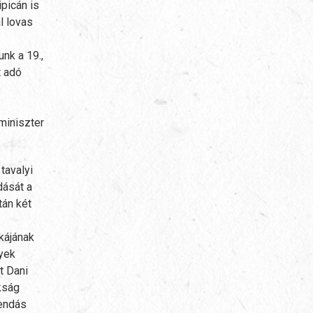
picán is
l lovas
nk a 19.,
t adó
miniszter
tavalyi
dását a
tán két
kájának
yek
t Dani
kság
gendás