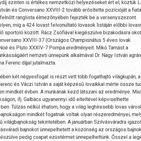
j szinten is értékes nemzetközi helyezéseket ért el, köztük Li
stván és Conversano XXVIII-2 tovább erősítette pozícióját a fiata
 felnőtt ranglista élmezőnyében fejezték be a versenyszezont.
yen, míg a 424 lovast felvonultató lovasok listáján előbbi lovasu
lő sportoló között. Rácz Zsófiával kiegészülve bizakodásra oko
e Conversano XXVIII-37 (Országos Championátus 5 éves lovak
-40 Noé és Pluto XXXIV-7 Pompa eredményeit. Mikó Tamást a
ásságáért nemzeti ünnepünk alkalmával Dr. Nagy István agrár
 Ferenc díjjal jutalmazta.
n két négyesfogat is részt vett több fogathajtó világkupán, a 
 Ferenc és Váczi István a saját képzésű lovaikkal mérte össze tu
ben mindkét évben. A munkának kezd látszani az eredménye. Miu
ságon, ifj. Galbács ugyanennyi idő elteltével képviselhette
ben. Túlzás nélkül írhatom, hogy a világ leghíresebb lovas város
bajnokságon mindkét fogatnak voltak olyan részeredményei, mel
világbajnokság tekintetében. A januárban Szilvásváradra igazol
vásváradi bajnokot ünnepelhetett a közönség az országos bajno
észülve pedig csapat ezüstérmet ünnepelhettünk. Ősszel a le