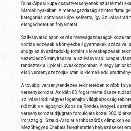
Duna-Alpesi kupa csapatversenyének ezüstérmét akasz
Marcell nyakában. A ménesgazdaság szintén fiatal gen
kategóriás döntőben képviselhette, így Szilvásvárad t
elengedhetetlen folyamatát.
Szilvásvárad azon kevés ménesgazdaságok közé tartozi
voltizs edzések a környékbeli gyermekek százaival sze
ahogy az évszázadokig történt a lovasképzések tekin
vezetőedző irányításával a szilvásváradi csapat viss
rendeztek a Lipicai Lovasközpontban. A négy junior k
első versenyszezonjuk után is kiemelkedő eredmények
A további versenyrendezés tekintetében tovább folyta
versenysorozat. Az idén 80 fogat mérte össze tudását
szilvásváradi négyesfogathajtó világbajnokság tekin
(köztük a világbajnok Koos de Ronde), lengyel, osztrá
versenysorozat díjugrató fordulójára közel 300 ló é
Írországig. Szaud-Arábiát a többszörös olimpikon és
Mezőhegyes Chabala felejthetetlen helyezéseket értek 