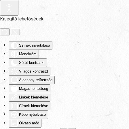
Fő tartalom átugrása
Kisegítő lehetőségek
Színek invertálása
Monokróm
Sötét kontraszt
Világos kontraszt
Alacsony telítettség
Magas telítettség
Linkek kiemelése
Címek kiemelése
Képernyőolvasó
Olvasó mód