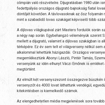
olimpián való részvételre. Díjugratásban 1980 után i
fedettpályás országos díjugrató bajnokság fiatal lova
döntőjét követően. A távlovasoknak az ősz folyamán 
mint a szabadidő lovas szakágat képviselő több szá
A díjlovas világkupával zárt Masters fordulók során sz
a négy nap során. Egybehangzó véleményük szerint Szi
mellett a díjugrató, valamint a díjlovas szakágban is
térképére. Ez év sem telt el világverseny nélkül sem
alkalommal lehettünk házigazdái. Országos versenyei
megemlékeztünk Abonyi László, Pintér Tamás, Szemer
versenyünk az idén elhunyt Váczi Ernőnek is emléket ál
megtörtént.
Az elmúlt két versenyszezont összegezve büszkén ír
versenyzőt és 4000 lovat láthattunk vendégül, egye
kitekintésben is kiemelkedő számok.
Az elengedhetetlen média megjelenések sora tovább gy