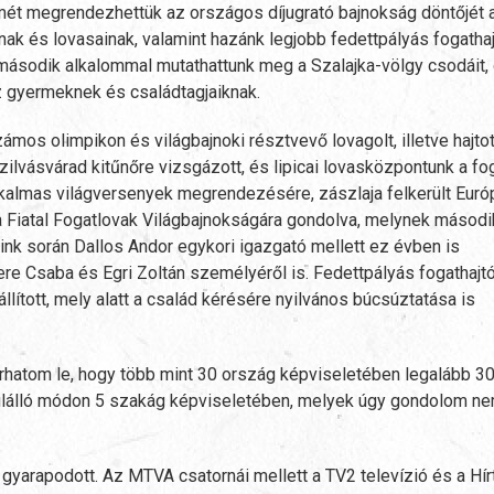
smét megrendezhettük az országos díjugrató bajnokság döntőjét 
inak és lovasainak, valamint hazánk legjobb fedettpályás fogatha
második alkalommal mutathattunk meg a Szalajka-völgy csodáit,
z gyermeknek és családtagjaiknak.
ámos olimpikon és világbajnoki résztvevő lovagolt, illetve hajtot
lvásvárad kitűnőre vizsgázott, és lipicai lovasközpontunk a fo
 alkalmas világversenyek megrendezésére, zászlaja felkerült Euró
 a Fiatal Fogatlovak Világbajnokságára gondolva, melynek másodi
nk során Dallos Andor egykori igazgató mellett ez évben is
e Csaba és Egri Zoltán személyéről is. Fedettpályás fogathajt
lított, mely alatt a család kérésére nyilvános búcsúztatása is
hatom le, hogy több mint 30 ország képviseletében legalább 3
dülálló módon 5 szakág képviseletében, melyek úgy gondolom n
arapodott. Az MTVA csatornái mellett a TV2 televízió és a Hírt