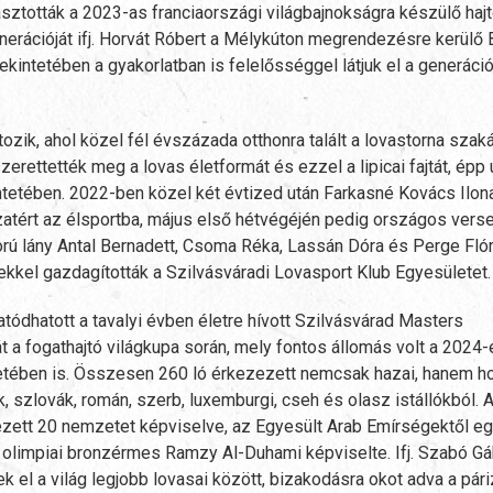
tották a 2023-as franciaországi világbajnokságra készülő hajt
erációját ifj. Horvát Róbert a Mélykúton megrendezésre kerülő 
ekintetében a gyakorlatban is felelősséggel látjuk el a generáci
k, ahol közel fél évszázada otthonra talált a lovastorna szaká
rettették meg a lovas életformát és ezzel a lipicai fajtát, épp 
tetében. 2022-ben közel két évtized után Farkasné Kovács Ilon
zatért az élsportba, május első hétvégéjén pedig országos vers
orú lány Antal Bernadett, Csoma Réka, Lassán Dóra és Perge Fló
kel gazdagították a Szilvásváradi Lovasport Klub Egyesületet.
tódhatott a tavalyi évben életre hívott Szilvásvárad Masters
 a fogathajtó világkupa során, mely fontos állomás volt a 2024-
tetében is. Összesen 260 ló érkezezett nemcsak hazai, hanem ho
k, szlovák, román, szerb, luxemburgi, cseh és olasz istállókból.
rkezett 20 nemzetet képviselve, az Egyesült Arab Emírségektől 
 olimpiai bronzérmes Ramzy Al-Duhami képviselte. Ifj. Szabó G
el a világ legjobb lovasai között, bizakodásra okot adva a pári