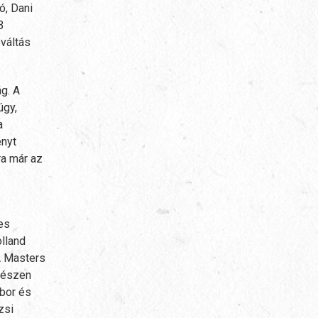
ó, Dani
B
óváltás
g. A
úgy,
a
enyt
ra már az
es
lland
 A Masters
egészen
ábor és
zsi