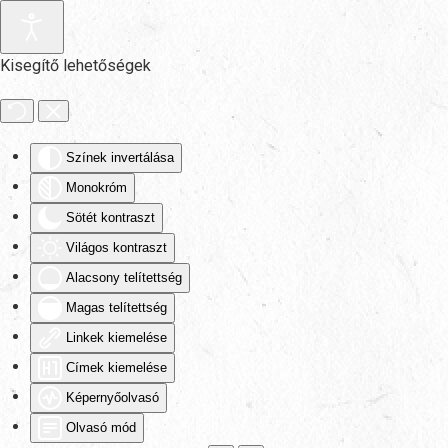
Fő tartalom átugrása
Kisegítő lehetőségek
Színek invertálása
Monokróm
Sötét kontraszt
Világos kontraszt
Alacsony telítettség
Magas telítettség
Linkek kiemelése
Címek kiemelése
Képernyőolvasó
Olvasó mód