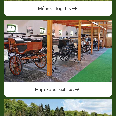
Méneslátogatás
Hajtókocsi kiállítás