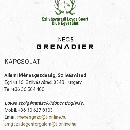
KAPCSOLAT
Állami Ménesgazdaság, Szilvásvárad
Egri út 16. Szilvásvárad, 3348 Hungary
Tel.:+36 36 564 400
Lovas szolgáltatások/időpontfoglalás:
Mobil: +36 30 627 8303
Email:
menesgazd@t-online.hu
amgsz.idegenforgalom@t-online.hu