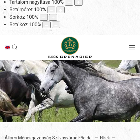
Tartalom nagyítása
100
%
Betűméret
100
%
Sorköz
100
%
Betűköz
100
%
Állami Ménesgazdaság Szilvásvárad Főoldal
Hírek