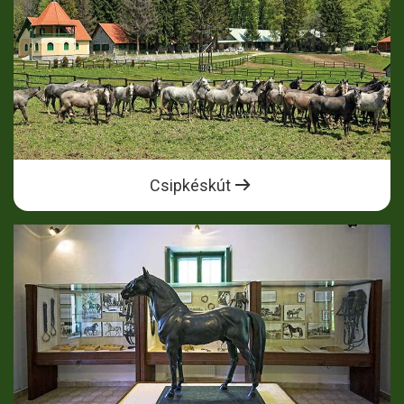
Csipkéskút