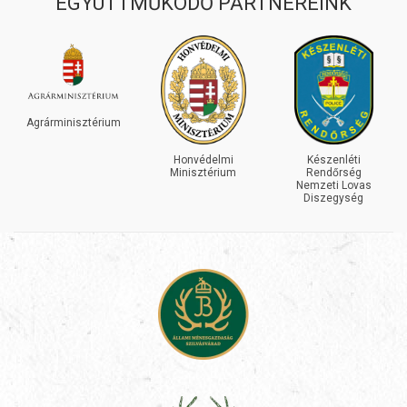
EGYÜTTMŰKÖDŐ PARTNEREINK
Agrárminisztérium
Honvédelmi
Készenléti
Minisztérium
Rendőrség
Nemzeti Lovas
Diszegység