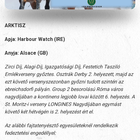
ARKTISZ
Apja: Harbour Watch (IRE)
Anyja: Alsace (GB)
Zirci Díj, Alagi-Díj, Igazgatósági Díj, Festetich Tasziló
Emlékverseny győztes.
Osztrák Derby 2. helyezett, majd az
ezt követő versenyszezonban győzni tudott
szintén az
ebreichsdorfi pályán. Group 2 besorolású Róma város
nagydíjában
a kontinens legjobb lovai között 6. helyezés. A
St. Moritz-i verseny
LONGINES Nagydíjában egymást
követő két hétvégén is 2. helyezést ért el.
Az alábbi fajtatenyésztő egyesületeknél
rendelkezik
fedeztetési engedéllyel: