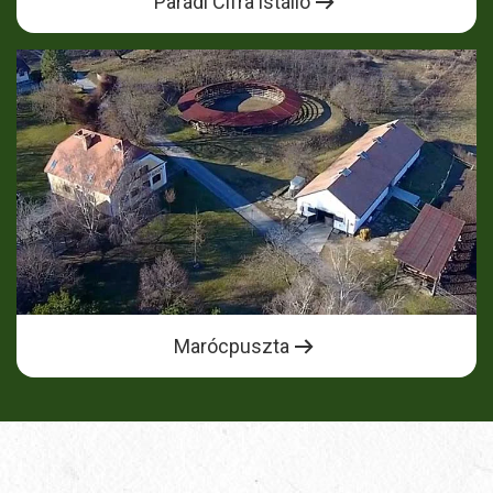
Parádi Cifra istálló
Marócpuszta