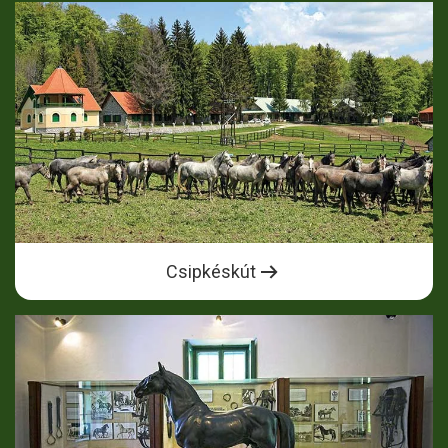
Csipkéskút