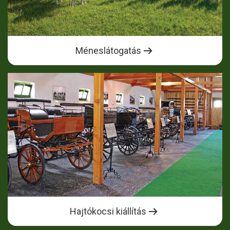
Méneslátogatás
Hajtókocsi kiállítás