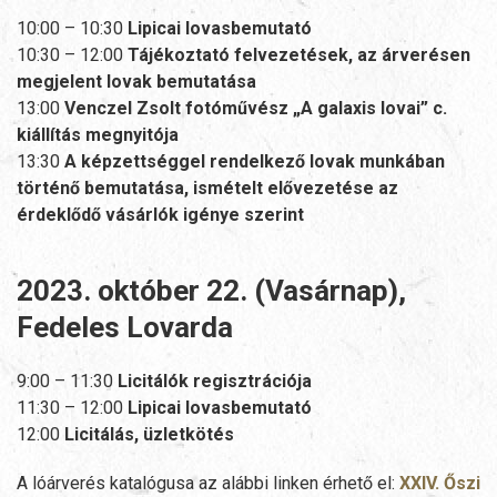
10:00 – 10:30
Lipicai lovasbemutató
10:30 – 12:00
Tájékoztató felvezetések, az árverésen
megjelent lovak bemutatása
13:00
Venczel Zsolt fotóművész „A galaxis lovai” c.
kiállítás megnyitója
13:30
A képzettséggel rendelkező lovak munkában
történő bemutatása, ismételt elővezetése az
érdeklődő vásárlók igénye szerint
2023. október 22. (Vasárnap),
Fedeles Lovarda
9:00 – 11:30
Licitálók regisztrációja
11:30 – 12:00
Lipicai lovasbemutató
12:00
Licitálás, üzletkötés
A lóárverés katalógusa az alábbi linken érhető el:
XXIV. Őszi