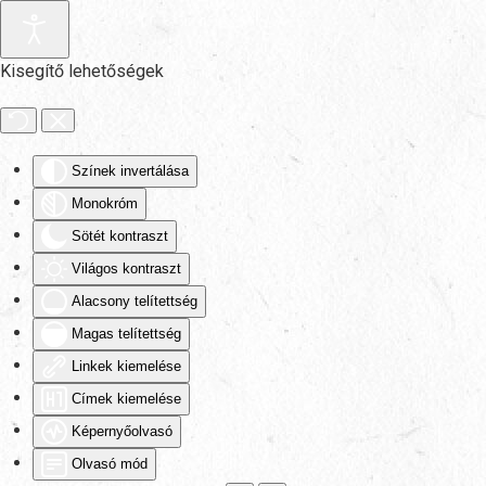
Fő tartalom átugrása
Kisegítő lehetőségek
Színek invertálása
Monokróm
Sötét kontraszt
Világos kontraszt
Alacsony telítettség
Magas telítettség
Linkek kiemelése
Címek kiemelése
Képernyőolvasó
Olvasó mód