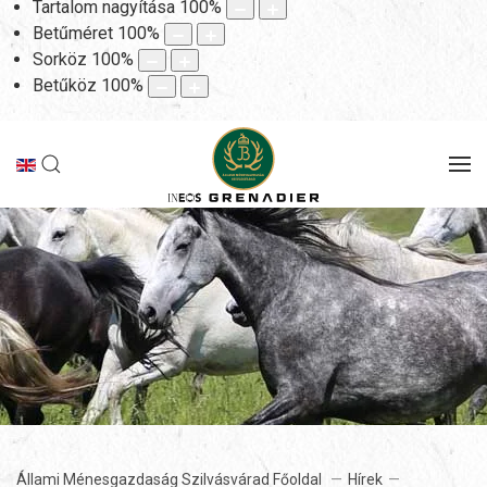
Tartalom nagyítása
100
%
Betűméret
100
%
Sorköz
100
%
Betűköz
100
%
Állami Ménesgazdaság Szilvásvárad Főoldal
Hírek