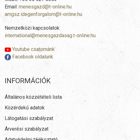
Email:
menesgazd@t-online.hu
amgsz.idegenforgalom@t-online.hu
Nemzetközi kapcsolatok:
international@menesgazdasag.t-online.hu
Youtube csatornánk
Facebook oldalunk
INFORMÁCIÓK
Általános közzétételi lista
Közérdekű adatok
Látogatási szabályzat
Árverési szabályzat
Adatvédelmi tájékoztató