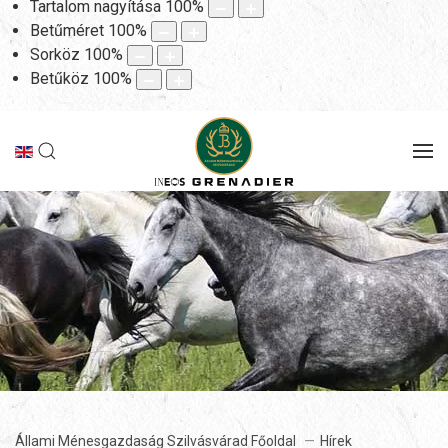
Tartalom nagyítása
100
%
Betűméret
100
%
Sorköz
100
%
Betűköz
100
%
Állami Ménesgazdaság Szilvásvárad Főoldal
Hírek