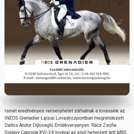
Ismét eredményes versenyhetet zárhatnak a lovasaink az
INEOS Grenadier Lipicai Lovasközpontban megrendezett
Dallos Andor Díjlovagló Emlékversenyen. Rácz Zsófia
Siglavy Capriola XVI-24 lovával az első helyezett lett MB5