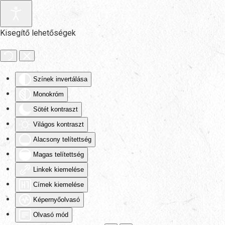
Fő tartalom átugrása
Kisegítő lehetőségek
Színek invertálása
Monokróm
Sötét kontraszt
Világos kontraszt
Alacsony telítettség
Magas telítettség
Linkek kiemelése
Címek kiemelése
Képernyőolvasó
Olvasó mód