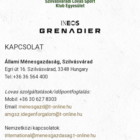
KAPCSOLAT
Állami Ménesgazdaság, Szilvásvárad
Egri út 16. Szilvásvárad, 3348 Hungary
Tel.:+36 36 564 400
Lovas szolgáltatások/időpontfoglalás:
Mobil: +36 30 627 8303
Email:
menesgazd@t-online.hu
amgsz.idegenforgalom@t-online.hu
Nemzetközi kapcsolatok:
international@menesgazdasag.t-online.hu