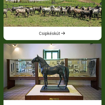
Csipkéskút