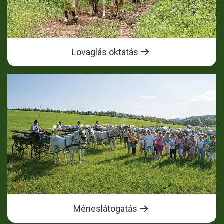
Lovaglás oktatás
Méneslátogatás