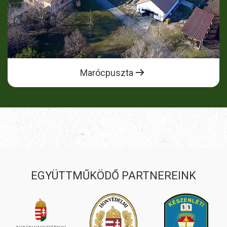
Marócpuszta
EGYÜTTMŰKÖDŐ PARTNEREINK