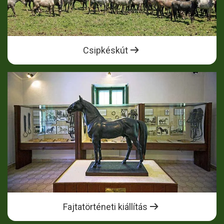
Csipkéskút
Fajtatörténeti kiállítás