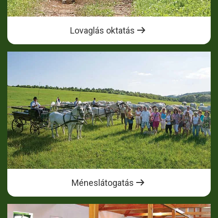
Lovaglás oktatás
Méneslátogatás