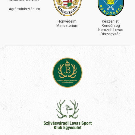
Agrárminisztérium
Honvédelmi
Készenléti
Minisztérium
Rendőrség
Nemzeti Lovas
Diszegység