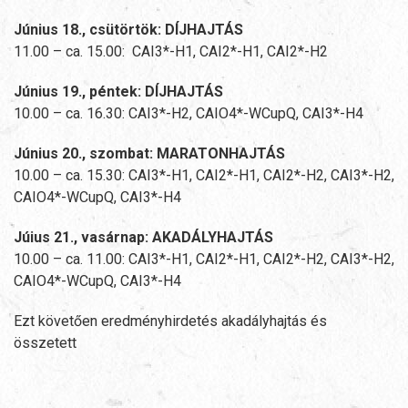
Június 18., csütörtök: DÍJHAJTÁS
11.00 – ca. 15.00: CAI3*-H1, CAI2*-H1, CAI2*-H2
Június 19., péntek: DÍJHAJTÁS
10.00 – ca. 16.30: CAI3*-H2, CAIO4*-WCupQ, CAI3*-H4
Június 20., szombat: MARATONHAJTÁS
10.00 – ca. 15.30: CAI3*-H1, CAI2*-H1, CAI2*-H2, CAI3*-H2,
CAIO4*-WCupQ, CAI3*-H4
Júius 21., vasárnap: AKADÁLYHAJTÁS
10.00 – ca. 11.00: CAI3*-H1, CAI2*-H1, CAI2*-H2, CAI3*-H2,
CAIO4*-WCupQ, CAI3*-H4
Ezt követően eredményhirdetés akadályhajtás és
összetett