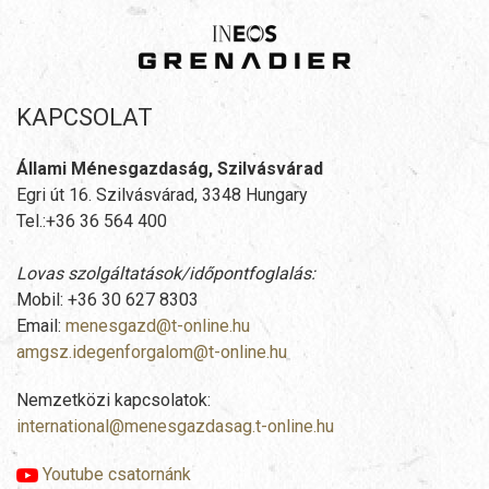
KAPCSOLAT
Állami Ménesgazdaság, Szilvásvárad
Egri út 16. Szilvásvárad, 3348 Hungary
Tel.:+36 36 564 400
Lovas szolgáltatások/időpontfoglalás:
Mobil: +36 30 627 8303
Email:
menesgazd@t-online.hu
amgsz.idegenforgalom@t-online.hu
Nemzetközi kapcsolatok:
international@menesgazdasag.t-online.hu
Youtube csatornánk