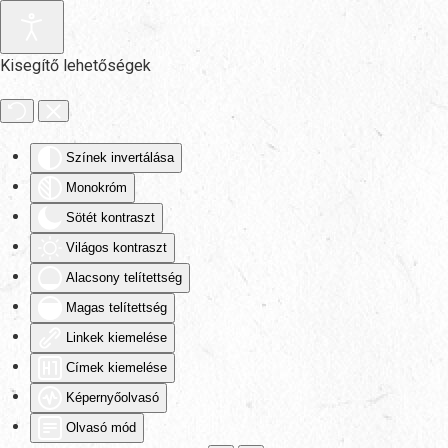
Fő tartalom átugrása
Kisegítő lehetőségek
Színek invertálása
Monokróm
Sötét kontraszt
Világos kontraszt
Alacsony telítettség
Magas telítettség
Linkek kiemelése
Címek kiemelése
Képernyőolvasó
Olvasó mód