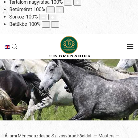
Tartalom nagyítása
100
%
Betűméret
100
%
Sorköz
100
%
Betűköz
100
%
Állami Ménesgazdaság Szilvásvárad Főoldal
Masters