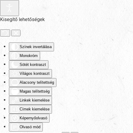
Fő tartalom átugrása
Kisegítő lehetőségek
Színek invertálása
Monokróm
Sötét kontraszt
Világos kontraszt
Alacsony telítettség
Magas telítettség
Linkek kiemelése
Címek kiemelése
Képernyőolvasó
Olvasó mód