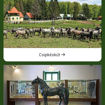
Csipkéskút