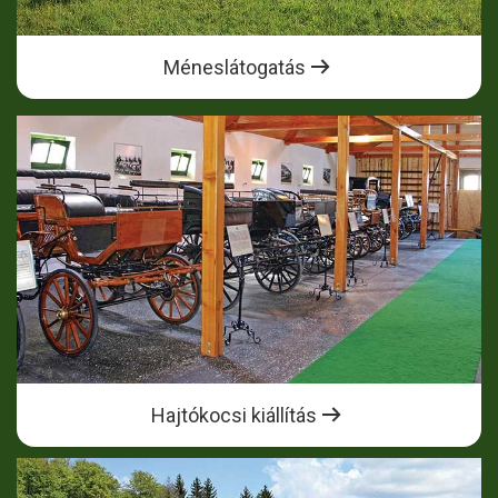
Méneslátogatás
Hajtókocsi kiállítás