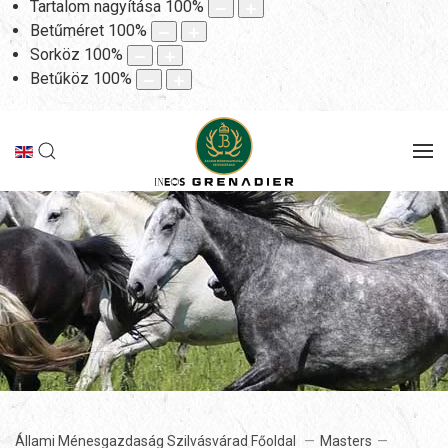
Tartalom nagyítása
100
%
Betűméret
100
%
Sorköz
100
%
Betűköz
100
%
Állami Ménesgazdaság Szilvásvárad Főoldal
Masters