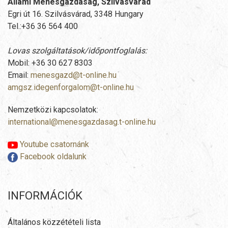
Állami Ménesgazdaság, Szilvásvárad
Egri út 16. Szilvásvárad, 3348 Hungary
Tel.:+36 36 564 400
Lovas szolgáltatások/időpontfoglalás:
Mobil: +36 30 627 8303
Email:
menesgazd@t-online.hu
amgsz.idegenforgalom@t-online.hu
Nemzetközi kapcsolatok:
international@menesgazdasag.t-online.hu
Youtube csatornánk
Facebook oldalunk
INFORMÁCIÓK
Általános közzétételi lista