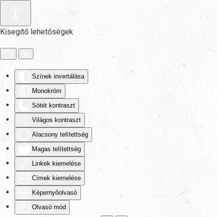
Fő tartalom átugrása
Kisegítő lehetőségek
Színek invertálása
Monokróm
Sötét kontraszt
Világos kontraszt
Alacsony telítettség
Magas telítettség
Linkek kiemelése
Címek kiemelése
Képernyőolvasó
Olvasó mód