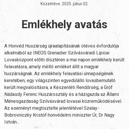
Közzétéve:
2025. július 02
.
Emlékhely avatás
A Honvéd Huszárság újraalapításának ötéves évfordulója
alkalmából az INEOS Grenadier Szilvásváradi Lipicai
Lovasközpont előtti dísztéren a mai napon emlékhely került
felavatásra, amely méltó emléket állít a magyar
huszárságnak. Az emlékhely felavatási ünnepségének
keretében, egy világszinten egyedülálló lovasbemutató
került megvalósításra, a Készenléti Rendőrség, a Gróf
Nádasdy Ferenc Huszárosztály és a házigazda az Állami
Ménesgazdaság Szilvásvárad lovasai közreműködésével.
Az eseményt megtisztelte jelenlétével Szalay-
Bobrovniczky Kristóf honvédelmi miniszter Úr, Dr Nagy
István...