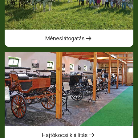
Méneslátogatás
Hajtókocsi kiállítás