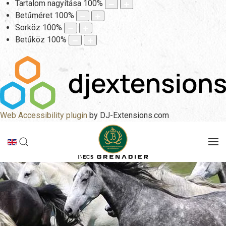
Tartalom nagyítása
100
%
Betűméret
100
%
Sorköz
100
%
Betűköz
100
%
Web Accessibility plugin
by DJ-Extensions.com