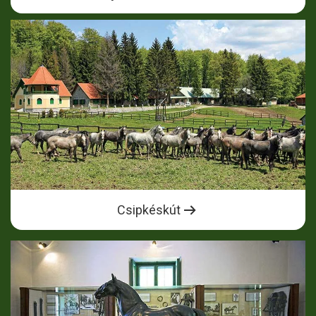
Csipkéskút