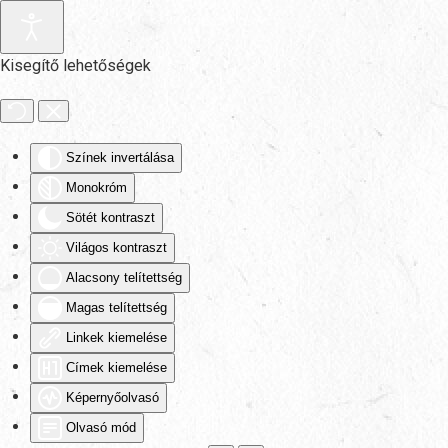
Fő tartalom átugrása
Kisegítő lehetőségek
Színek invertálása
Monokróm
Sötét kontraszt
Világos kontraszt
Alacsony telítettség
Magas telítettség
Linkek kiemelése
Címek kiemelése
Képernyőolvasó
Olvasó mód