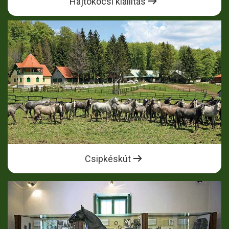
Hajtókocsi kiállítás
Csipkéskút