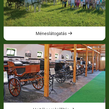
Méneslátogatás