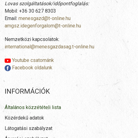
Lovas szolgáltatások/időpontfoglalás:
Mobil: +36 30 627 8303
Email:
menesgazd@t-online.hu
amgsz.idegenforgalom@t-online.hu
Nemzetközi kapcsolatok:
international@menesgazdasag.t-online.hu
Youtube csatornánk
Facebook oldalunk
INFORMÁCIÓK
Általános közzétételi lista
Közérdekű adatok
Látogatási szabályzat