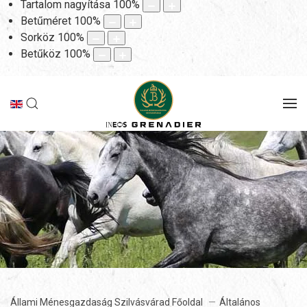
Tartalom nagyítása
100
%
Betűméret
100
%
Sorköz
100
%
Betűköz
100
%
Állami Ménesgazdaság Szilvásvárad Főoldal
Általános