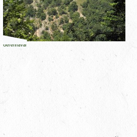
Gerennavár