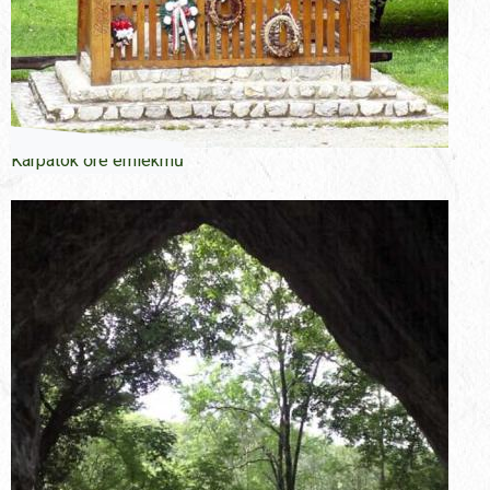
Kárpátok őre emlékmű