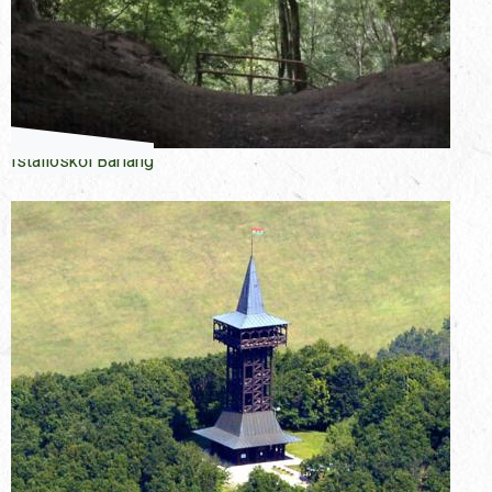
Istallóskői Barlang