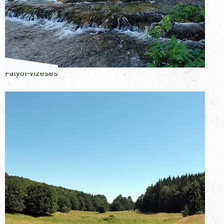
Fátyol-vízesés