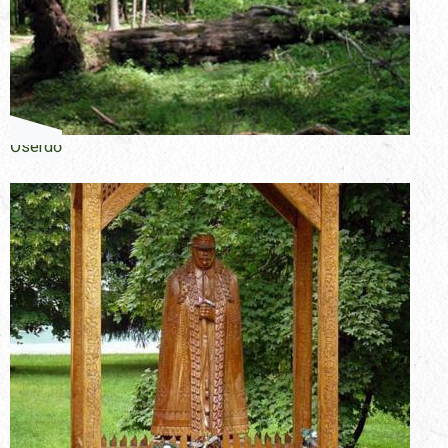
Őserdő