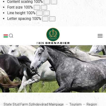
Content scaling
100
%
Font size
100
%
Line height
100
%
Letter spacing
100
%
State Stud Farm Szilvásvárad Mainpage
Tourism
Region