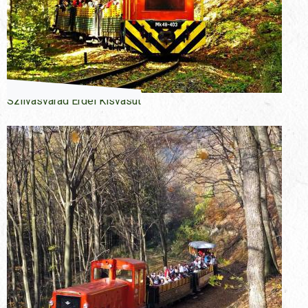
Szilvasvárad Erdei Kisvasút