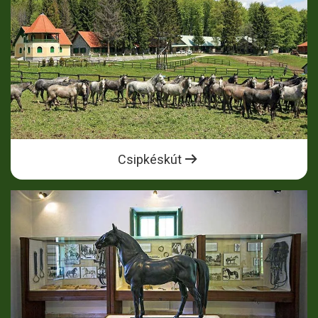
Csipkéskút