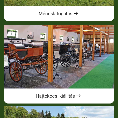
Méneslátogatás
Hajtókocsi kiállítás