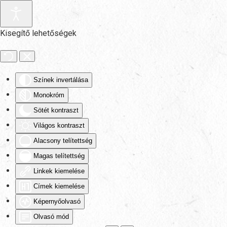
Fő tartalom átugrása
Kisegítő lehetőségek
Színek invertálása
Monokróm
Sötét kontraszt
Világos kontraszt
Alacsony telítettség
Magas telítettség
Linkek kiemelése
Címek kiemelése
Képernyőolvasó
Olvasó mód