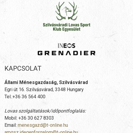
KAPCSOLAT
Állami Ménesgazdaság, Szilvásvárad
Egri út 16. Szilvásvárad, 3348 Hungary
Tel.:+36 36 564 400
Lovas szolgáltatások/időpontfoglalás:
Mobil: +36 30 627 8303
Email:
menesgazd@t-online.hu
amgsz.idegenforgalom@t-online.hu