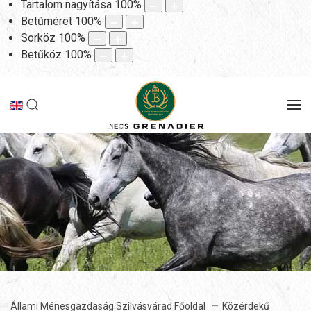
Tartalom nagyítása
100
%
Betűméret
100
%
Sorköz
100
%
Betűköz
100
%
Állami Ménesgazdaság Szilvásvárad Főoldal
Közérdekű