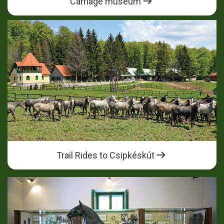
Carriage museum
Trail Rides to Csipkéskút