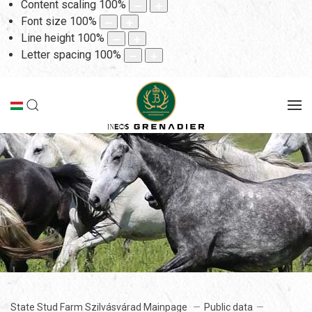
Content scaling
100
%
Font size
100
%
Line height
100
%
Letter spacing
100
%
State Stud Farm Szilvásvárad Mainpage
Public data