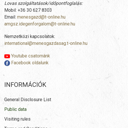
Lovas szolgáltatások/időpontfoglalás:
Mobil: +36 30 627 8303
Email:
menesgazd@t-online.hu
amgsz.idegenforgalom@t-online.hu
Nemzetközi kapcsolatok:
international@menesgazdasag.t-online.hu
Youtube csatornánk
Facebook oldalunk
INFORMÁCIÓK
General Disclosure List
Public data
Visiting rules