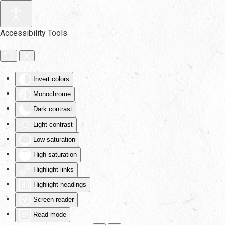
Skip to main content
Accessibility Tools
Invert colors
Monochrome
Dark contrast
Light contrast
Low saturation
High saturation
Highlight links
Highlight headings
Screen reader
Read mode