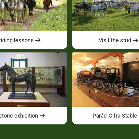
Riding lessons
Visit the stud
storic exhibition
Parád-Cifra Stable