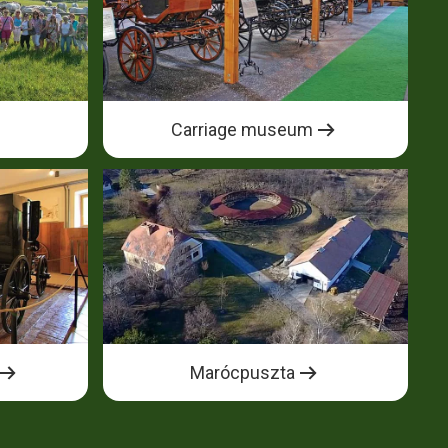
Carriage museum
Marócpuszta