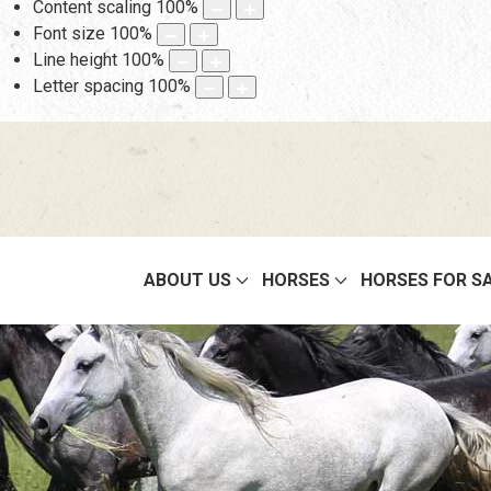
Content scaling
100
%
Font size
100
%
Line height
100
%
Letter spacing
100
%
ABOUT US
HORSES
HORSES FOR S