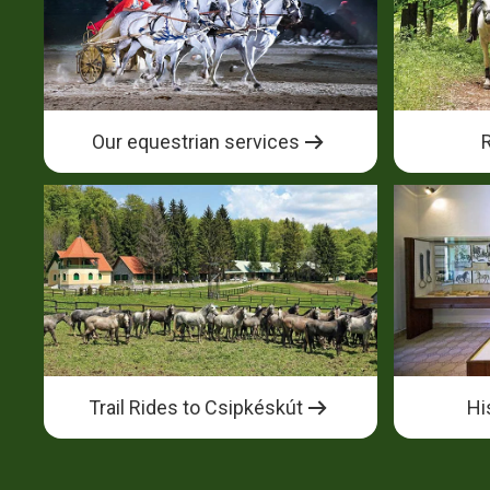
Our equestrian services
Trail Rides to Csipkéskút
Hi