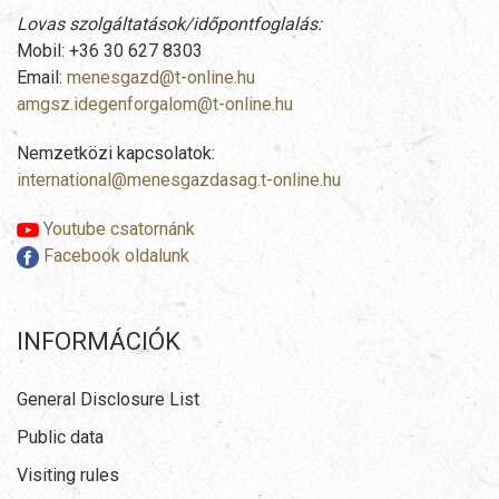
Lovas szolgáltatások/időpontfoglalás:
Mobil: +36 30 627 8303
Email:
menesgazd@t-online.hu
amgsz.idegenforgalom@t-online.hu
Nemzetközi kapcsolatok:
international@menesgazdasag.t-online.hu
Youtube csatornánk
Facebook oldalunk
INFORMÁCIÓK
General Disclosure List
Public data
Visiting rules