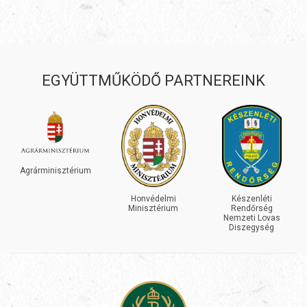
EGYÜTTMŰKÖDŐ PARTNEREINK
INEOS
GRENADIER
Honvédelmi
Készenléti
Minisztérium
Rendőrség
Nemzeti Lovas
Diszegység