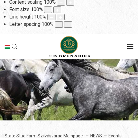
Content scaling
100
%
Font size
100
%
Line height
100
%
Letter spacing
100
%
State Stud Farm Szilvásvárad Mainpage
NEWS
Events