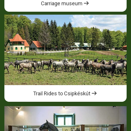
Carriage museum
Trail Rides to Csipkéskút