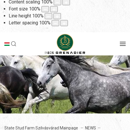
Content scaling
100
%
Font size
100
%
Line height
100
%
Letter spacing
100
%
State Stud Farm Szilvásvárad Mainpage
NEWS