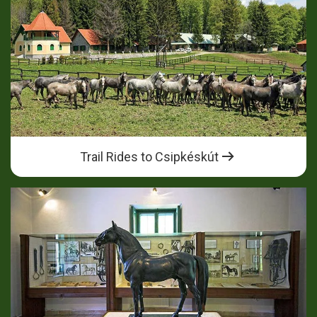
Trail Rides to Csipkéskút