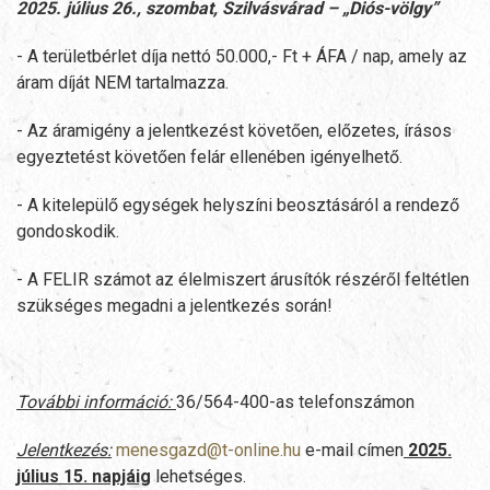
2025.
július
26.,
szombat,
Szilvásvárad
– „Diós-völgy”
- A területbérlet díja nettó 50.000,- Ft + ÁFA / nap, amely az
áram díját NEM tartalmazza.
- Az áramigény a jelentkezést követően, előzetes, írásos
egyeztetést követően felár ellenében igényelhető.
- A kitelepülő egységek helyszíni beosztásáról a rendező
gondoskodik.
- A FELIR számot az élelmiszert árusítók részéről feltétlen
szükséges megadni a jelentkezés során!
További információ:
36/564-400-as telefonszámon
Jelentkezés:
menesgazd@t-online.hu
e-mail címen
2025.
július 15. napjáig
lehetséges.