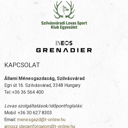
KAPCSOLAT
Állami Ménesgazdaság, Szilvásvárad
Egri út 16. Szilvásvárad, 3348 Hungary
Tel.:+36 36 564 400
Lovas szolgáltatások/időpontfoglalás:
Mobil: +36 30 627 8303
Email:
menesgazd@t-online.hu
amgsz.idegenforgalom@t-online.hu