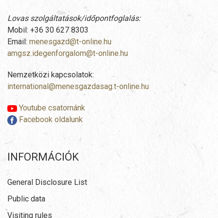
Lovas szolgáltatások/időpontfoglalás:
Mobil: +36 30 627 8303
Email:
menesgazd@t-online.hu
amgsz.idegenforgalom@t-online.hu
Nemzetközi kapcsolatok:
international@menesgazdasag.t-online.hu
Youtube csatornánk
Facebook oldalunk
INFORMÁCIÓK
General Disclosure List
Public data
Visiting rules