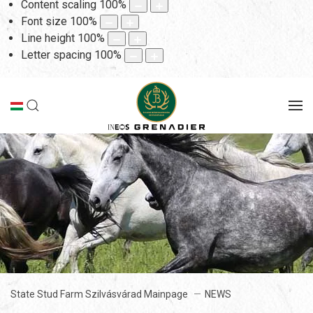
Content scaling
100
%
Font size
100
%
Line height
100
%
Letter spacing
100
%
State Stud Farm Szilvásvárad Mainpage
NEWS