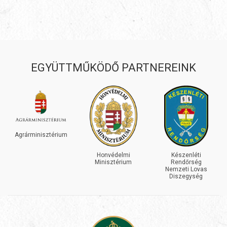
EGYÜTTMŰKÖDŐ PARTNEREINK
INEOS
GRENADIER
Honvédelmi
Készenléti
Minisztérium
Rendőrség
Nemzeti Lovas
Diszegység